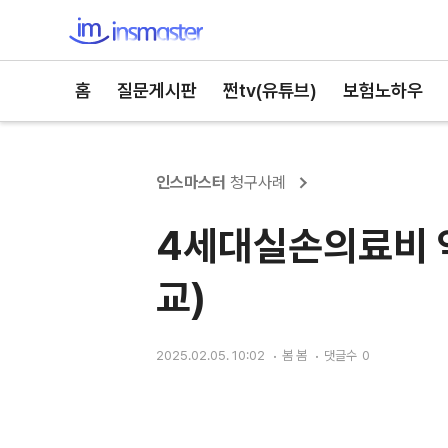
인스마스터
홈
질문게시판
쩐tv(유튜브)
보험노하우
인스마스터
청구사례
4세대실손의료비 약
교)
2025.02.05. 10:02
봄 봄
댓글수
0