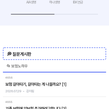
AIA생명
하나생명
IBK연금
💭 질문게시판
📂 보험노하우
4656
보험 갈아타기, 갈아타는 게 나을까요?
[1]
2026.07.29
김미림
4655
기존 보험에 암보험 추가하려고합니다
[3]