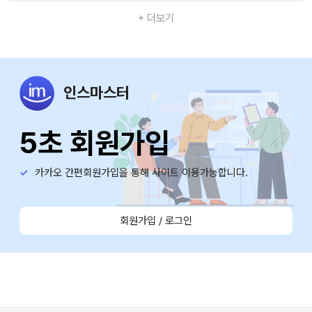
+ 더보기
646
치아보험이 아닌데 임플란트 보장이?? : 2종 수술비 특약 치조골 이
식술 보험금청구 실제사례
인스마스터
2026.08.05
인스마스터
645
5초 회원가입
"맘모톰수술비" 청구사례!!
2026.08.05
에스페로
카카오 간편회원가입을 통해 사이트 이용가능합니다.
644
중이염 수술. 수술비 청구사례
회원가입 / 로그인
2026.08.05
봄 봄
643
자동차부상치료비 12급 청구사례
2026.08.05
보험민트