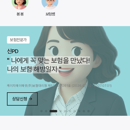
봄 봄
보험쌤
보험전문가
신PD
"
나에게 꼭 맞는 보험을 만났다!
나의 보험 해방일지
"
케이지에이에셋(주)보험대리점 제5914-7061호 (2026.07.02~2027.07.01)
상담신청 →