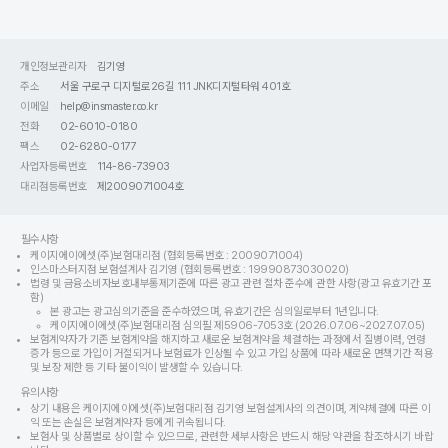
642
치아보험 가입 후 임플란트 보험금 지급받은 사례
개인정보관리자
김기영
2026.08.05
보험인스타
주소
서울 구로구 디지털로26길 111 JNK디지털타워 401호
이메일
help@insmaster.co.kr
전화
02-6010-0180
641
팩스
02-6280-0177
손가락의 열린상처 상해수술비 보험금 청구사례
사업자등록번호
114-86-73903
2026.08.05
보험홀릭
대리점등록번호
제2009071004호
+ 더보기
필수사항
케이지에이에셋(주)보험대리점 (협회등록번호 : 2009071004)
인스마스터지점 보험설계사 김기영 (협회등록번호 : 19990873030020)
법령 및 금융소비자보호내부통제기준에 따른 광고 관련 절차 준수에 관한 사항(광고 유효기간 포
함)
본 광고는 광고심의기준을 준수하였으며, 유효기간은 심의일로부터 1년입니다.
케이지에이에셋(주)보험대리점 심의필 제5906-7053호 (2026.07.06~2027.07.05)
보험계약자가 기존 보험계약을 해지하고 새로운 보험계약을 체결하는 과정에서 질병이력, 연령
증가 등으로 가입이 거절되거나 보험료가 인상될 수 있고 가입 상품에 따라 새로운 면책기간 적용
및 보장 제한 등 기타 불이익이 발생할 수 있습니다.
유의사항
상기 내용은 케이지에이에셋(주)보험대리점 김기영 보험설계사의 의견이며, 계약체결에 따른 이
익 또는 손실은 보험계약자 등에게 귀속됩니다.
보험사 및 상품별로 상이할 수 있으므로, 관련한 세부사항은 반드시 해당 약관을 참조하시기 바랍