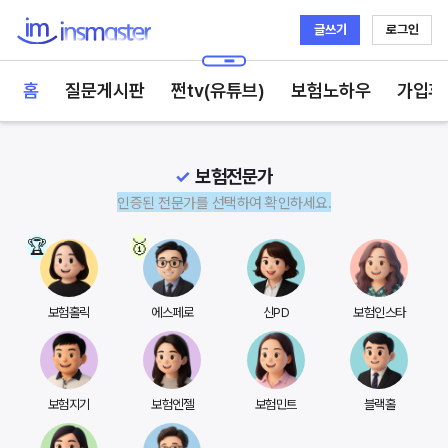
글쓰기
로그인
인스마스터
홈
질문게시판
쩐tv(유튜브)
보험노하우
가입후
보험전문가
인증된 전문가를 선택하여 확인하세요.
보험홀릭
에스페로
신PD
보험인스타
보험지기
보험엔젤
보험민트
블랙홀