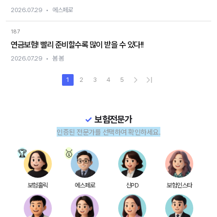
2026.07.29
에스페로
187
연금보험! 빨리 준비할수록 많이 받을 수 있다!!
2026.07.29
봄 봄
1
2
3
4
5
보험전문가
인증된 전문가를 선택하여 확인하세요.
보험홀릭
에스페로
신PD
보험인스타