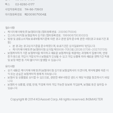
팩스
02-6280-0177
사업자등록번호
114-86-73903
대리점등록번호
제2009071004호
필수사항
케이지에이에셋(주)보험대리점 (협회등록번호 : 2009071004)
인스마스터지점 보험설계사 김기영 (협회등록번호 : 19990873030020)
법령 및 금융소비자보호내부통제기준에 따른 광고 관련 절차 준수에 관한 사항(광고 유효기간 포
함)
본 광고는 광고심의기준을 준수하였으며, 유효기간은 심의일로부터 1년입니다.
케이지에이에셋(주)보험대리점 심의필 제5906-7053호 (2026.07.06~2027.07.05)
보험계약자가 기존 보험계약을 해지하고 새로운 보험계약을 체결하는 과정에서 질병이력, 연령
증가 등으로 가입이 거절되거나 보험료가 인상될 수 있고 가입 상품에 따라 새로운 면책기간 적용
및 보장 제한 등 기타 불이익이 발생할 수 있습니다.
유의사항
상기 내용은 케이지에이에셋(주)보험대리점 김기영 보험설계사의 의견이며, 계약체결에 따른 이
익 또는 손실은 보험계약자 등에게 귀속됩니다.
보험사 및 상품별로 상이할 수 있으므로, 관련한 세부사항은 반드시 해당 약관을 참조하시기 바랍
니다.
보험회사 상품별, 성별, 연령, 직업에 따라 가입 가능한 담보와 가입금액, 보험료 등은 달라질 수
있습니다.
Copyright © 2014 KGAasset Corp. All rights reserved. INSMASTER