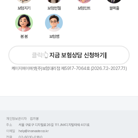
보험지기
보험엔젤
보험민트
블랙홀
봄 봄
보험쌤
지금 보험상담 신청하기
케이지에이에셋(주)보험대리점 제5917-7064호 (2026.7.2~2027.7.1)
개인정보관리자
김기영
주소
서울 구로구 디지털로26길 111 JNK디지털타워 401호
이메일
help@insmaster.co.kr
전화
02-6010-0180