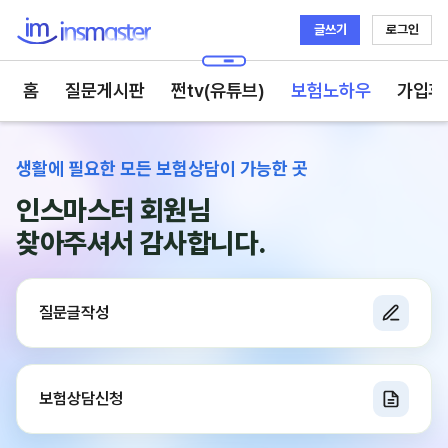
글쓰기
로그인
인스마스터
홈
질문게시판
쩐tv(유튜브)
보험노하우
가입후
생활에 필요한 모든 보험상담이 가능한 곳
인스마스터
회원님
찾아주셔서 감사합니다.
질문글작성
보험상담신청