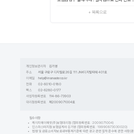
+ 목록으로
개인정보관리자
김기영
주소
서울 구로구 디지털로26길 111 JNK디지털타워 401호
이메일
help@insmaster.co.kr
전화
02-6010-0180
팩스
02-6280-0177
사업자등록번호
114-86-73903
대리점등록번호
제2009071004호
필수사항
케이지에이에셋(주)보험대리점 (협회등록번호 : 2009071004)
인스마스터지점 보험설계사 김기영 (협회등록번호 : 19990873030020)
법령 및 금융소비자보호내부통제기준에 따른 광고 관련 절차 준수에 관한 사항(광