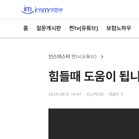
인스마스터
홈
질문게시판
쩐tv(유튜브)
보험노하우
인스마스터
쩐tv(유튜브)
힘들때 도움이 됩
2025.08.12. 14:47
인스마스터
댓글수
0