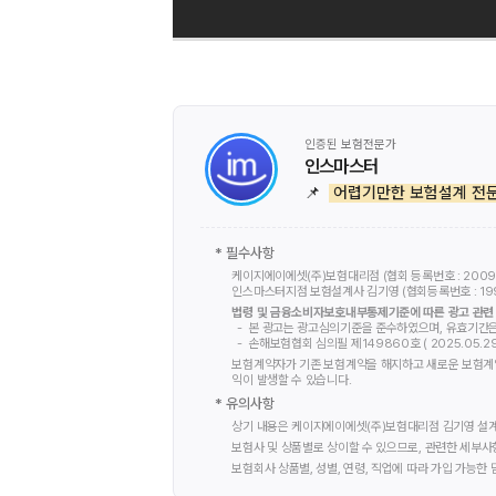
인증된 보험전문가
인스마스터
📌
어렵기만한 보험설계 전문
* 필수사항
케이지에이에셋(주)보험대리점 (협회 등록번호 : 2009
인스마스터지점 보험설계사
김기영
(협회등록번호 :
19
법령 및 금융소비자보호내부통제기준에 따른 광고 관련 
본 광고는 광고심의기준을 준수하였으며, 유효기간은
손해보험협회 심의필 제149860호 ( 2025.05.29 ~
보험계약자가 기존 보험계약을 해지하고 새로운 보험계약
익이 발생할 수 있습니다.
* 유의사항
상기 내용은 케이지에이에셋(주)보험대리점
김기영
설계
보험사 및 상품별로 상이할 수 있으므로, 관련한 세부사
보험회사 상품별, 성별, 연령, 직업에 따라 가입 가능한