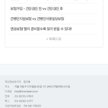
보험가입 - 건강검진 전 vs 건강검진 후
간병인지원보험 vs 간병인사용일당보험
연금보험! 빨리 준비할수록 많이 받을 수 있다!!
+ 목록으로
개인정보관리자
김기영
주소
서울 구로구 디지털로26길 111 JNK디지털타워 401호
이메일
help@insmaster.co.kr
전화
02-6010-0180
팩스
02-6280-0177
사업자등록번호
114-86-73903