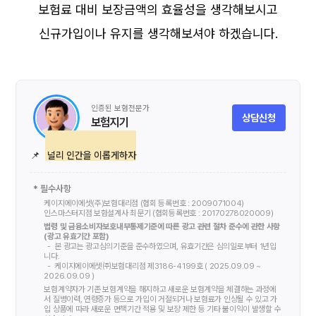
보험료 대비 보장금액의 효율성을 생각해보시고
신규가입이나 유지를 생각해보셔야 하겠습니다.
인증된 보험전문가
상담신청
보험지기
📌
널리 인간을 이롭게하자
* 필수사항
케이지에이에셋(주)보험대리점 (협회 등록번호 : 2009071004)
인스마스터지점 보험설계사
최문기
(협회등록번호 :
20170278020009
)
법령 및 금융소비자보호내부통제기준에 따른 광고 관련 절차 준수에 관한 사항
(광고 유효기간 포함)
본 광고는 광고심의기준을 준수하였으며, 유효기간은 심의일로부터 1년입
니다.
케이지에이에셋㈜보험대리점 제3186-4199호 ( 2025.09.09 ~
2026.09.09 )
보험계약자가 기존 보험계약을 해지하고 새로운 보험계약을 체결하는 과정에
서 질병이력, 연령증가 등으로 가입이 거절되거나 보험료가 인상될 수 있고 가
입 상품에 따라 새로운 면책기간 적용 및 보장 제한 등 기타 불이익이 발생할 수