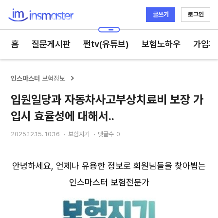
글쓰기
로그인
인스마스터
홈
질문게시판
쩐tv(유튜브)
보험노하우
가입후
인스마스터
보험정보
입원일당과 자동차사고부상치료비 보장 가
입시 효율성에 대해서..
2025.12.15. 10:16
보험지기
댓글수
0
안녕하세요, 언제나 유용한 정보로 회원님들을 찾아뵙는
인스마스터 보험전문가