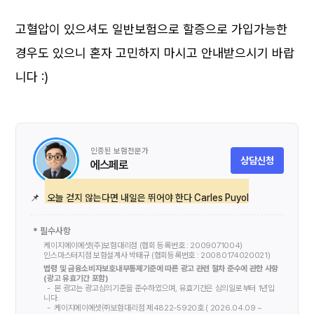
고혈압이 있으셔도 일반보험으로 할증으로 가입가능한
경우도 있으니 혼자 고민하지 마시고 안내받으시기 바랍
니다 :)
인증된 보험전문가
상담신청
에스페로
📌
오늘 걷지 않는다면 내일은 뛰어야 한다 Carles Puyol
* 필수사항
케이지에이에셋(주)보험대리점 (협회 등록번호 : 2009071004)
인스마스터지점 보험설계사
박태규
(협회등록번호 :
20080174020021
)
법령 및 금융소비자보호내부통제기준에 따른 광고 관련 절차 준수에 관한 사항
(광고 유효기간 포함)
본 광고는 광고심의기준을 준수하였으며, 유효기간은 심의일로부터 1년입
니다.
케이지에이에셋㈜보험대리점 제4822-5920호 ( 2026.04.09 ~