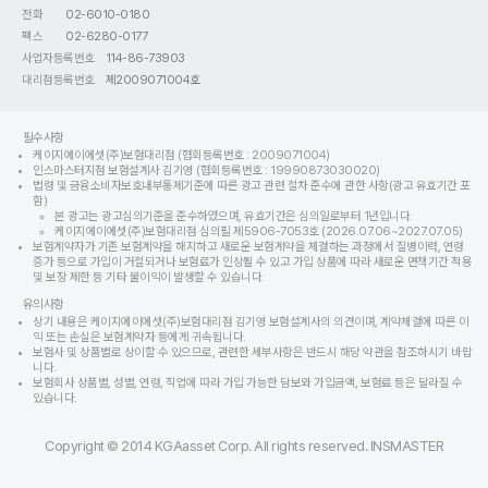
전화
02-6010-0180
팩스
02-6280-0177
사업자등록번호
114-86-73903
대리점등록번호
제2009071004호
필수사항
케이지에이에셋(주)보험대리점 (협회등록번호 : 2009071004)
인스마스터지점 보험설계사 김기영 (협회등록번호 : 19990873030020)
법령 및 금융소비자보호내부통제기준에 따른 광고 관련 절차 준수에 관한 사항(광고 유효기간 포
함)
본 광고는 광고심의기준을 준수하였으며, 유효기간은 심의일로부터 1년입니다.
케이지에이에셋(주)보험대리점 심의필 제5906-7053호 (2026.07.06~2027.07.05)
보험계약자가 기존 보험계약을 해지하고 새로운 보험계약을 체결하는 과정에서 질병이력, 연령
증가 등으로 가입이 거절되거나 보험료가 인상될 수 있고 가입 상품에 따라 새로운 면책기간 적용
및 보장 제한 등 기타 불이익이 발생할 수 있습니다.
유의사항
상기 내용은 케이지에이에셋(주)보험대리점 김기영 보험설계사의 의견이며, 계약체결에 따른 이
익 또는 손실은 보험계약자 등에게 귀속됩니다.
보험사 및 상품별로 상이할 수 있으므로, 관련한 세부사항은 반드시 해당 약관을 참조하시기 바랍
니다.
보험회사 상품별, 성별, 연령, 직업에 따라 가입 가능한 담보와 가입금액, 보험료 등은 달라질 수
있습니다.
Copyright © 2014 KGAasset Corp. All rights reserved. INSMASTER