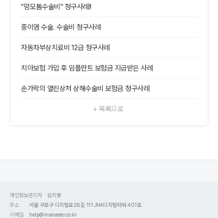
"맘모톰수술비" 청구사례!!
중이염 수술. 수술비 청구사례
자동차부상치료비 12급 청구사례
치아보험 가입 후 임플란트 보험금 지급받은 사례
손가락의 열린상처 상해수술비 보험금 청구사례
+ 목록으로
개인정보관리자
김기영
주소
서울 구로구 디지털로26길 111 JNK디지털타워 401호
이메일
help@insmaster.co.kr