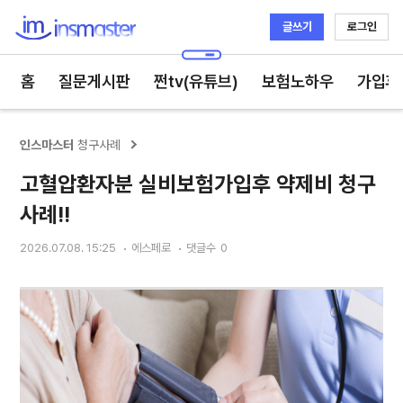
글쓰기
로그인
인스마스터
홈
질문게시판
쩐tv(유튜브)
보험노하우
가입후
인스마스터
청구사례
고혈압환자분 실비보험가입후 약제비 청구
사례!!
2026.07.08. 15:25
에스페로
댓글수
0