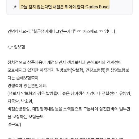
📌
오늘 걷지 않는다면 내일은 뛰어야 한다 Carles Puyol
안녕하세요~!! "월급쟁이재테크연구카페" ☞ 에스페로 ☜ 입니다.
👉 암보험
점차적으로 상품내용이 개정되면서 생명보험과 손해보험의 경계선이
모호해지고 있지만 아직까지 질병보험(암보험, 건강보험등)은 생명보험보
다는 손해보험쪽이
경쟁력이 있는편인데요.
(생보사 암보험의 경우 발병율이 높은 남녀생식기암이나 전립선암, 유방암,
자궁암, 난소암,
비침습방광암, 대장점막내암등을 소액암으로 구분하여 암진단비의 일부만
을 보장하는 보험들도
많구요;)