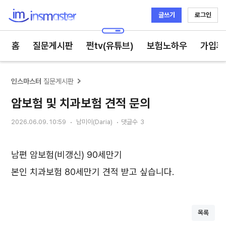
글쓰기
로그인
인스마스터
홈
질문게시판
쩐tv(유튜브)
보험노하우
가입후
인스마스터
질문게시판
암보험 및 치과보험 견적 문의
2026.06.09. 10:59
남미이(Daria)
댓글수
3
남편 암보험(비갱신) 90세만기
본인 치과보험 80세만기 견적 받고 싶습니다.
목록