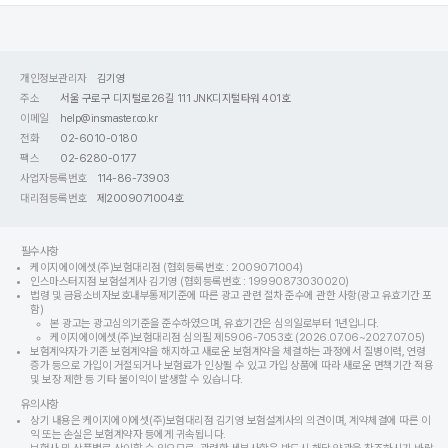
개인정보관리자
김기영
주소
서울 구로구 디지털로26길 111 JNK디지털타워 401호
이메일
help@insmaster.co.kr
전화
02-6010-0180
팩스
02-6280-0177
사업자등록번호
114-86-73903
대리점등록번호
제2009071004호
필수사항
케이지에이에셋(주)보험대리점 (협회등록번호 : 2009071004)
인스마스터지점 보험설계사 김기영 (협회등록번호 : 19990873030020)
법령 및 금융소비자보호내부통제기준에 따른 광고 관련 절차 준수에 관한 사항(광고 유효기간 포
함)
본 광고는 광고심의기준을 준수하였으며, 유효기간은 심의일로부터 1년입니다.
케이지에이에셋(주)보험대리점 심의필 제5906-7053호 (2026.07.06~2027.07.05)
보험계약자가 기존 보험계약을 해지하고 새로운 보험계약을 체결하는 과정에서 질병이력, 연령
증가 등으로 가입이 거절되거나 보험료가 인상될 수 있고 가입 상품에 따라 새로운 면책기간 적용
및 보장 제한 등 기타 불이익이 발생할 수 있습니다.
유의사항
상기 내용은 케이지에이에셋(주)보험대리점 김기영 보험설계사의 의견이며, 계약체결에 따른 이
익 또는 손실은 보험계약자 등에게 귀속됩니다.