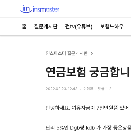
인스마스터
홈
질문게시판
쩐tv(유튜브)
보험노하우
인스마스터
질문게시판
연금보험 궁금합니
2022.02.23. 12:43
이혜경
댓글수
2
안녕하세요. 여유자금이 7천만원쯤 있어
단리 5%인 Dgb랑 kdb 가 가장 좋은상