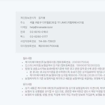
개인정보관리자
김기영
주소
서울 구로구 디지털로26길 111 JNK디지털타워 401호
이메일
help@insmaster.co.kr
전화
02-6010-0180
팩스
02-6280-0177
사업자등록번호
114-86-73903
대리점등록번호
제2009071004호
필수사항
케이지에이에셋(주)보험대리점 (협회등록번호 : 2009071004)
인스마스터지점 보험설계사 김기영 (협회등록번호 : 19990873030020)
법령 및 금융소비자보호내부통제기준에 따른 광고 관련 절차 준수에 관한 사항(광
본 광고는 광고심의기준을 준수하였으며, 유효기간은 심의일로부터 1년입니다
케이지에이에셋(주)보험대리점 심의필 제5906-7053호 (2026.07.06~202
보험계약자가 기존 보험계약을 해지하고 새로운 보험계약을 체결하는 과정에서 질병이
유의사항
상기 내용은 케이지에이에셋(주)보험대리점 김기영 보험설계사의 의견이며, 계약
보험사 및 상품별로 상이할 수 있으므로, 관련한 세부사항은 반드시 해당 약관을 
보험회사 상품별, 성별, 연령, 직업에 따라 가입 가능한 담보와 가입금액, 보험료 