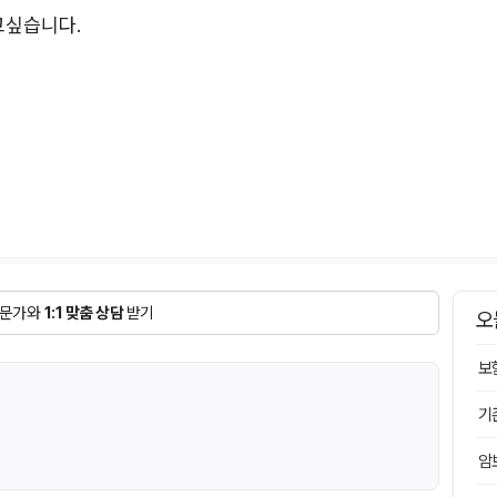
고싶습니다.
문가와
1:1 맞춤 상담
받기
오
보
기
암