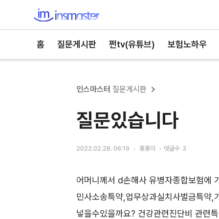
인스마스터
홈
질문게시판
쩐tv(유튜브)
보험노하우
인스마스터
질문게시판
질문있습니다
2022.02.28. 06:19
홍홍이
댓글수
3
어머니께서 d손해사 유병자종합보험에 
민사소송특약,업무상과실치사벌금특약,
넣을수있을까요? 건강관련진단비 관련