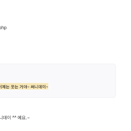
이제는 웃는 거야~ 써니데이~
이 ^^ 에요.~