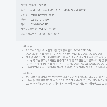
개인정보관리자
김기영
주소
서울 구로구 디지털로26길 111 JNK디지털타워 401호
이메일
help@insmaster.co.kr
전화
02-6010-0180
팩스
02-6280-0177
사업자등록번호
114-86-73903
대리점등록번호
제2009071004호
필수사항
케이지에이에셋(주)보험대리점 (협회등록번호 : 2009071004)
인스마스터지점 보험설계사 김기영 (협회등록번호 : 19990873030020)
법령 및 금융소비자보호내부통제기준에 따른 광고 관련 절차 준수에 관한 사항(광
본 광고는 광고심의기준을 준수하였으며, 유효기간은 심의일로부터 1년입니다
케이지에이에셋(주)보험대리점 심의필 제5906-7053호 (2026.07.06~202
보험계약자가 기존 보험계약을 해지하고 새로운 보험계약을 체결하는 과정에서 질병이
유의사항
상기 내용은 케이지에이에셋(주)보험대리점 김기영 보험설계사의 의견이며, 계약
보험사 및 상품별로 상이할 수 있으므로, 관련한 세부사항은 반드시 해당 약관을 
보험회사 상품별, 성별, 연령, 직업에 따라 가입 가능한 담보와 가입금액, 보험료 