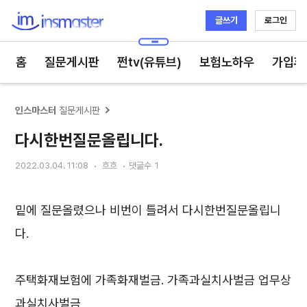
글쓰기
로그인
인스마스터
홈
질문게시판
쩐tv(유튜브)
보험노하우
가입후
인스마스터
질문게시판
다시한번질문올립니다.
2022.03.04. 11:08
흐흐
댓글수
1
밑에 질문올렸으나 비번이 틀려서 다시한번질문올립니
다.
주택화재보험에 가족화재벌금. 가족과실치사벌금 업무상
과실치사벌금