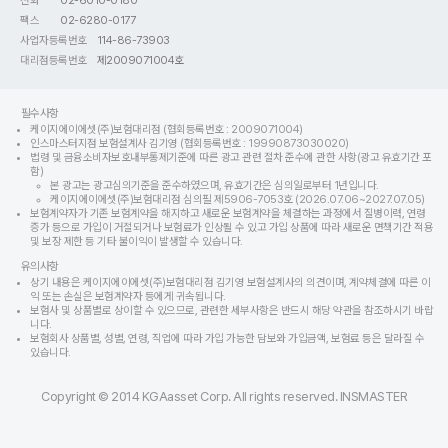
전화
02-6010-0180
팩스
02-6280-0177
사업자등록번호
114-86-73903
대리점등록번호
제2009071004호
필수사항
케이지에이에셋(주)보험대리점 (협회등록번호 : 2009071004)
인스마스터지점 보험설계사 김기영 (협회등록번호 : 19990873030020)
법령 및 금융소비자보호내부통제기준에 따른 광고 관련 절차 준수에 관한 사항(광고 유효기간 포
함)
본 광고는 광고심의기준을 준수하였으며, 유효기간은 심의일로부터 1년입니다.
케이지에이에셋(주)보험대리점 심의필 제5906-7053호 (2026.07.06~2027.07.05)
보험계약자가 기존 보험계약을 해지하고 새로운 보험계약을 체결하는 과정에서 질병이력, 연령
증가 등으로 가입이 거절되거나 보험료가 인상될 수 있고 가입 상품에 따라 새로운 면책기간 적용
및 보장 제한 등 기타 불이익이 발생할 수 있습니다.
유의사항
상기 내용은 케이지에이에셋(주)보험대리점 김기영 보험설계사의 의견이며, 계약체결에 따른 이
익 또는 손실은 보험계약자 등에게 귀속됩니다.
보험사 및 상품별로 상이할 수 있으므로, 관련한 세부사항은 반드시 해당 약관을 참조하시기 바랍
니다.
보험회사 상품별, 성별, 연령, 직업에 따라 가입 가능한 담보와 가입금액, 보험료 등은 달라질 수
있습니다.
Copyright © 2014 KGAasset Corp. All rights reserved. INSMASTER