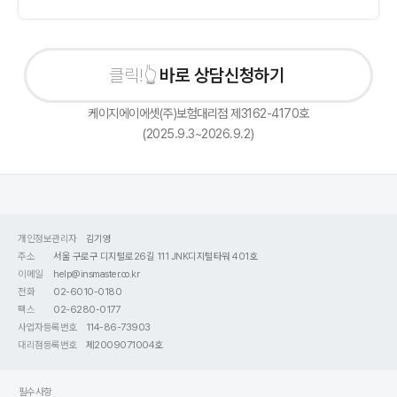
바로 상담신청하기
케이지에이에셋(주)보험대리점 제3162-4170호
(2025.9.3~2026.9.2)
개인정보관리자
김기영
주소
서울 구로구 디지털로26길 111 JNK디지털타워 401호
이메일
help@insmaster.co.kr
전화
02-6010-0180
팩스
02-6280-0177
사업자등록번호
114-86-73903
대리점등록번호
제2009071004호
필수사항