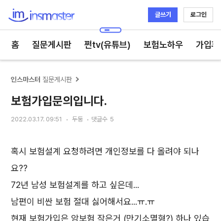
글쓰기
로그인
인스마스터
홈
질문게시판
쩐tv(유튜브)
보험노하우
가입후
인스마스터
질문게시판
보험가입문의입니다.
2022.03.17. 09:51
두둥
댓글수
5
혹시 보험설계 요청하려면 개인정보를 다 올려야 되나
요??
72년 남성 보험설계를 하고 싶은데...
남편이 비싼 보험 절대 싫어해서요...ㅠ.ㅠ
현재 보험가입은 암보험 작은거 (만기소멸형?) 하나 있습