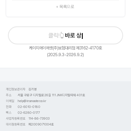
+ 목록으로
바로 상담신
케이지에이에셋(주)보험대리점 제3162-4170호
(2025.9.3~2026.9.2)
개인정보관리자
김기영
주소
서울 구로구 디지털로26길 111 JNK디지털타워 401호
이메일
help@insmaster.co.kr
전화
02-6010-0180
팩스
02-6280-0177
사업자등록번호
114-86-73903
대리점등록번호
제2009071004호