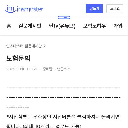
글쓰기
로그인
인스마스터
홈
질문게시판
쩐tv(유튜브)
보험노하우
가입후
인스마스터
질문게시판
보험문의
2022.03.18. 09:56
홍미란
댓글수
2
--------------------------------------------------
--------------------------------------------------
----------
*사진첨부는 우측상단 사진버튼을 클릭하셔서 올리시면
됩니다. (최대 10개까지 업로드 가능)