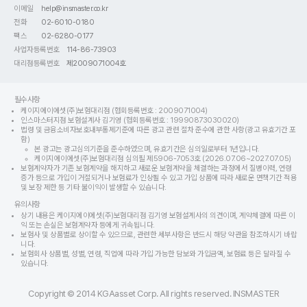
이메일
help@insmaster.co.kr
전화
02-6010-0180
팩스
02-6280-0177
사업자등록번호
114-86-73903
대리점등록번호
제2009071004호
필수사항
케이지에이에셋(주)보험대리점 (협회등록번호 : 2009071004)
인스마스터지점 보험설계사 김기영 (협회등록번호 : 19990873030020)
법령 및 금융소비자보호내부통제기준에 따른 광고 관련 절차 준수에 관한 사항(광고 유효기간 포
함)
본 광고는 광고심의기준을 준수하였으며, 유효기간은 심의일로부터 1년입니다.
케이지에이에셋(주)보험대리점 심의필 제5906-7053호 (2026.07.06~2027.07.05)
보험계약자가 기존 보험계약을 해지하고 새로운 보험계약을 체결하는 과정에서 질병이력, 연령
증가 등으로 가입이 거절되거나 보험료가 인상될 수 있고 가입 상품에 따라 새로운 면책기간 적용
및 보장 제한 등 기타 불이익이 발생할 수 있습니다.
유의사항
상기 내용은 케이지에이에셋(주)보험대리점 김기영 보험설계사의 의견이며, 계약체결에 따른 이
익 또는 손실은 보험계약자 등에게 귀속됩니다.
보험사 및 상품별로 상이할 수 있으므로, 관련한 세부사항은 반드시 해당 약관을 참조하시기 바랍
니다.
보험회사 상품별, 성별, 연령, 직업에 따라 가입 가능한 담보와 가입금액, 보험료 등은 달라질 수
있습니다.
Copyright © 2014 KGAasset Corp. All rights reserved. INSMASTER