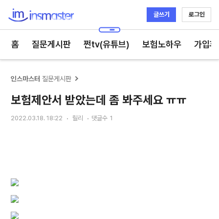
글쓰기
로그인
인스마스터
홈
질문게시판
쩐tv(유튜브)
보험노하우
가입후
인스마스터
질문게시판
보험제안서 받았는데 좀 봐주세요 ㅠㅠ
2022.03.18. 18:22
릴리
댓글수
1