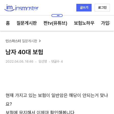
글쓰기
로그인
인스마스터
홈
질문게시판
쩐tv(유튜브)
보험노하우
가입후
인스마스터
질문게시판
남자 40대 보험
2022.04.06. 16:46
임선영
댓글수
4
현재 가지고 있는 보험이 일반암은 해당이 안되는거 맞나
요?
보험에 무지해서 이제야 확인해봅니다