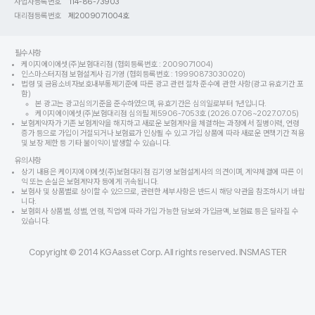
사업자등록번호
114-86-73903
대리점등록번호
제2009071004호
필수사항
케이지에이에셋(주)보험대리점 (협회등록번호 : 2009071004)
인스마스터지점 보험설계사 김기영 (협회등록번호 : 19990873030020)
법령 및 금융소비자보호내부통제기준에 따른 광고 관련 절차 준수에 관한 사항(광고 유효기간 포
함)
본 광고는 광고심의기준을 준수하였으며, 유효기간은 심의일로부터 1년입니다.
케이지에이에셋(주)보험대리점 심의필 제5906-7053호 (2026.07.06~2027.07.05)
보험계약자가 기존 보험계약을 해지하고 새로운 보험계약을 체결하는 과정에서 질병이력, 연령
증가 등으로 가입이 거절되거나 보험료가 인상될 수 있고 가입 상품에 따라 새로운 면책기간 적용
및 보장 제한 등 기타 불이익이 발생할 수 있습니다.
유의사항
상기 내용은 케이지에이에셋(주)보험대리점 김기영 보험설계사의 의견이며, 계약체결에 따른 이
익 또는 손실은 보험계약자 등에게 귀속됩니다.
보험사 및 상품별로 상이할 수 있으므로, 관련한 세부사항은 반드시 해당 약관을 참조하시기 바랍
니다.
보험회사 상품별, 성별, 연령, 직업에 따라 가입 가능한 담보와 가입금액, 보험료 등은 달라질 수
있습니다.
Copyright © 2014 KGAasset Corp. All rights reserved. INSMASTER