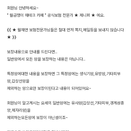
회원님 안녕하세요~
" 월급쟁이 재테크 카페 " 공식보험 전문가 ★ 제니퍼 ★ 에요.
《《 ★ 월재연 보험전문가님들은 절대 먼저 쪽지,메일등을 보내지 않습니다
★ 》》
보장내용으로 안내를 드린다면..
일반암에서 모든 암을 보장하는 내용은 아닙니다..
특정암에대한 내용을 보장하면 그 특정암에는 생식기암,유방암,기타피부
암,갑상선암을
제외하는 암으로만 보장이된다고 내용이 되어있어요~
회원님이 알고계시는 요세의 일반암에는 유사암(갑상선,기타피부,경계성종
양,제자리암)을
제외하는모든암에 보장이 아닌셈이죠~