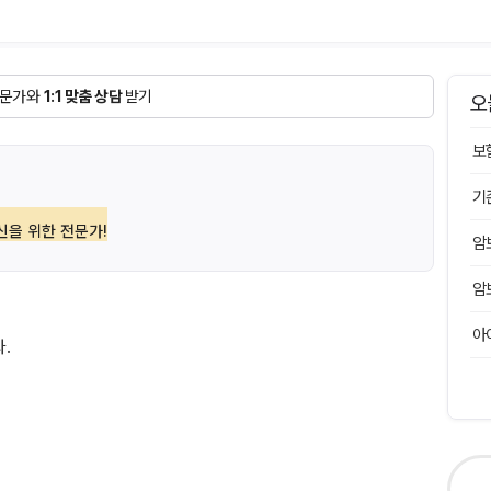
문가와
1:1 맞춤 상담
받기
오
보
기
신을 위한 전문가!
암
암
아
.