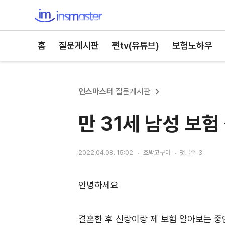
인스마스터
홈
질문게시판
쩐tv(유튜브)
보험노하우
인스마스터
질문게시판
만 31세 남성 보
2022.04.08. 15:02
호박고구마
댓글수
3
안녕하세요
결혼한 후 신랑이랑 제 보험 알아보는 