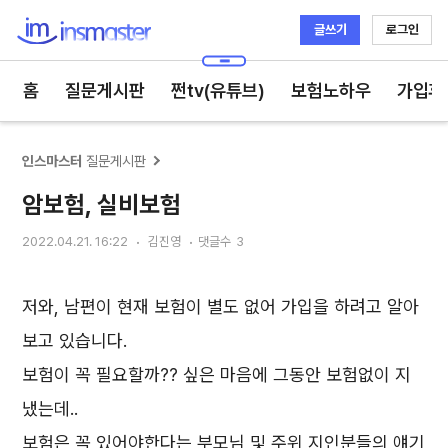
글쓰기
로그인
인스마스터
홈
질문게시판
쩐tv(유튜브)
보험노하우
가입후
인스마스터
질문게시판
암보험, 실비보험
2022.04.21. 16:22
김진영
댓글수
3
저와, 남편이 현재 보험이 별도 없어 가입을 하려고 알아
보고 있습니다.
보험이 꼭 필요할까?? 싶은 마음에 그동안 보험없이 지
냈는데..
보험은 꼭 있어야한다는 부모님 및 주위 지인분들의 얘기