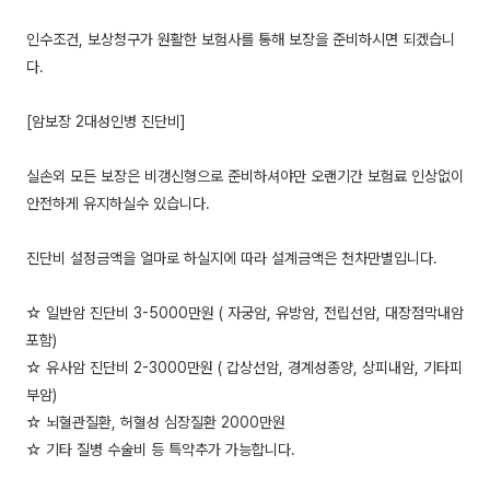
인수조건, 보상청구가 원활한 보험사를 통해 보장을 준비하시면 되겠습니
다.
[암보장 2대성인병 진단비]
실손외 모든 보장은 비갱신형으로 준비하셔야만 오랜기간 보험료 인상없이
안전하게 유지하실수 있습니다.
진단비 설정금액을 얼마로 하실지에 따라 설계금액은 천차만별입니다.
☆ 일반암 진단비 3-5000만원 ( 자궁암, 유방암, 전립선암, 대장점막내암
포함)
☆ 유사암 진단비 2-3000만원 ( 갑상선암, 경계성종양, 상피내암, 기타피
부암)
☆ 뇌혈관질환, 허혈성 심장질환 2000만원
☆ 기타 질병 수술비 등 특약추가 가능합니다.