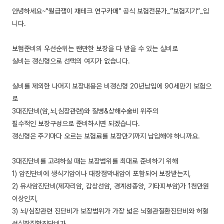
안녕하세요~“월급쟁이 재테크 연구카페" 공식 보험전문가_”보험지기“_입
니다.
보험준비의 우선순위는 왠만한 보장을 다 받을 수 있는 실비로
실비는 갱신형으로 선택의 여지가 없습니다.
실비를 제외한 나머지 보장내용은 비갱신형 20년납입에 90세만기 보험으
로
3대진단비(암,뇌,심장관련)와 질병&상해수술비 위주의
필수적인 보장구성으로 준비하시면 되겠습니다.
갱신형은 주기마다 오르는 보험료를 보장만기까지 납입해야 하니까요.
3대진단비를 고려하실 때는 보장범위를 최대로 준비하기 위해
1) 암진단비에 생식기암이나 대장점막내암이 포함되어 보장받는지,
2) 유사암진단비(제자리암, 갑상선암, 경계성종양, 기타피부암)가 1천만원
이상인지,
3) 뇌/심장관련 진단비가 보장범위가 가장 넓은 뇌혈관질환진단비와 허혈
성심장질환진단비가