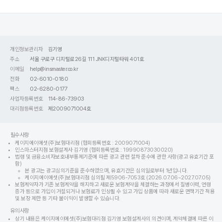
개인정보관리자
김기영
주소
서울 구로구 디지털로26길 111 JNK디지털타워 401호
이메일
help@insmaster.co.kr
전화
02-6010-0180
팩스
02-6280-0177
사업자등록번호
114-86-73903
대리점등록번호
제2009071004호
필수사항
케이지에이에셋(주)보험대리점 (협회등록번호 : 2009071004)
인스마스터지점 보험설계사 김기영 (협회등록번호 : 19990873030020)
법령 및 금융소비자보호내부통제기준에 따른 광고 관련 절차 준수에 관한 사항(광고 유효기간 포
함)
본 광고는 광고심의기준을 준수하였으며, 유효기간은 심의일로부터 1년입니다.
케이지에이에셋(주)보험대리점 심의필 제5906-7053호 (2026.07.06~2027.07.05)
보험계약자가 기존 보험계약을 해지하고 새로운 보험계약을 체결하는 과정에서 질병이력, 연령
증가 등으로 가입이 거절되거나 보험료가 인상될 수 있고 가입 상품에 따라 새로운 면책기간 적용
및 보장 제한 등 기타 불이익이 발생할 수 있습니다.
유의사항
상기 내용은 케이지에이에셋(주)보험대리점 김기영 보험설계사의 의견이며, 계약체결에 따른 이