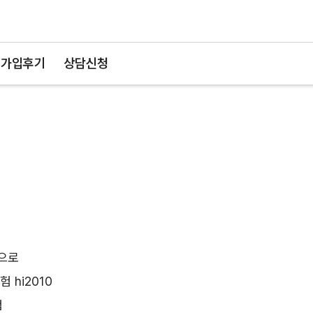
가입후기
상담신청
형으로
 hi2010
험