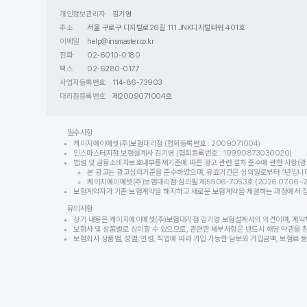
개인정보관리자
김기영
주소
서울 구로구 디지털로26길 111 JNK디지털타워 401호
이메일
help@insmaster.co.kr
전화
02-6010-0180
팩스
02-6280-0177
사업자등록번호
114-86-73903
대리점등록번호
제2009071004호
필수사항
케이지에이에셋(주)보험대리점 (협회등록번호 : 2009071004)
인스마스터지점 보험설계사 김기영 (협회등록번호 : 19990873030020)
법령 및 금융소비자보호내부통제기준에 따른 광고 관련 절차 준수에 관한 사항(광
본 광고는 광고심의기준을 준수하였으며, 유효기간은 심의일로부터 1년입니다
케이지에이에셋(주)보험대리점 심의필 제5906-7053호 (2026.07.06~202
보험계약자가 기존 보험계약을 해지하고 새로운 보험계약을 체결하는 과정에서 질병이
유의사항
상기 내용은 케이지에이에셋(주)보험대리점 김기영 보험설계사의 의견이며, 계약
보험사 및 상품별로 상이할 수 있으므로, 관련한 세부사항은 반드시 해당 약관을 
보험회사 상품별, 성별, 연령, 직업에 따라 가입 가능한 담보와 가입금액, 보험료 