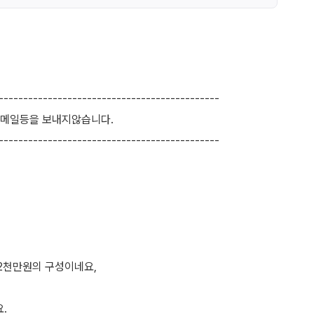
---------------------------------------------
,메일등을 보내지않습니다.
---------------------------------------------
2천만원의 구성이네요,
.