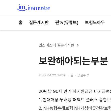
인스마스터
홈
질문게시판
쩐tv(유튜브)
보험노하우
인스마스터
질문게시판
보완해야되는부분
2022.04.22. 14:39
은
댓글수
2
20년납 90세 만기 해지환급금 미지급
1. 현대해상 무배당 퍼펙트 플러스 종합보험
2. NH농협손해보험 NH가성비굿건강보