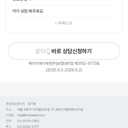
아이 보험 봐주세요
+ 목록으로
바로 상담신청하기
케이지에이에셋(주)보험대리점 제3162-4170호
(2025.9.3~2026.9.2)
개인정보관리자
김기영
주소
서울 구로구 디지털로26길 111 JNK디지털타워 401호
이메일
help@insmaster.co.kr
전화
02-6010-0180
팩스
02-6280-0177