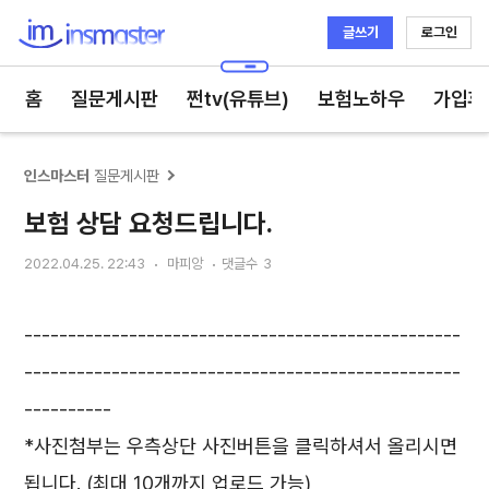
글쓰기
로그인
인스마스터
홈
질문게시판
쩐tv(유튜브)
보험노하우
가입후
인스마스터
질문게시판
보험 상담 요청드립니다.
2022.04.25. 22:43
마피앙
댓글수
3
--------------------------------------------------
--------------------------------------------------
----------
*사진첨부는 우측상단 사진버튼을 클릭하셔서 올리시면
됩니다. (최대 10개까지 업로드 가능)