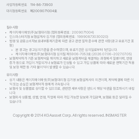
사업자등록번호
114-86-73903
대리점등록번호
제2009071004호
필수사항
케이지에이에셋(주)보험대리점 (협회등록번호 : 2009071004)
인스마스터지점 보험설계사 김기영 (협회등록번호 : 19990873030020)
법령 및 금융소비자보호내부통제기준에 따른 광고 관련 절차 준수에 관한 사항(광고 유효기간 포
함)
본 광고는 광고심의기준을 준수하였으며, 유효기간은 심의일로부터 1년입니다.
케이지에이에셋(주)보험대리점 심의필 제5906-7053호 (2026.07.06~2027.07.05)
보험계약자가 기존 보험계약을 해지하고 새로운 보험계약을 체결하는 과정에서 질병이력, 연령
증가 등으로 가입이 거절되거나 보험료가 인상될 수 있고 가입 상품에 따라 새로운 면책기간 적용
및 보장 제한 등 기타 불이익이 발생할 수 있습니다.
유의사항
상기 내용은 케이지에이에셋(주)보험대리점 김기영 보험설계사의 의견이며, 계약체결에 따른 이
익 또는 손실은 보험계약자 등에게 귀속됩니다.
보험사 및 상품별로 상이할 수 있으므로, 관련한 세부사항은 반드시 해당 약관을 참조하시기 바랍
니다.
보험회사 상품별, 성별, 연령, 직업에 따라 가입 가능한 담보와 가입금액, 보험료 등은 달라질 수
있습니다.
Copyright © 2014 KGAasset Corp. All rights reserved. INSMASTER