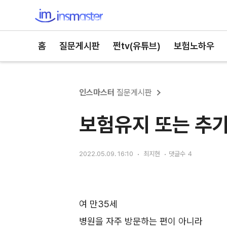
인스마스터
홈
질문게시판
쩐tv(유튜브)
보험노하우
인스마스터
질문게시판
보험유지 또는 추
2022.05.09. 16:10
최지현
댓글수
4
여 만35세
병원을 자주 방문하는 편이 아니라