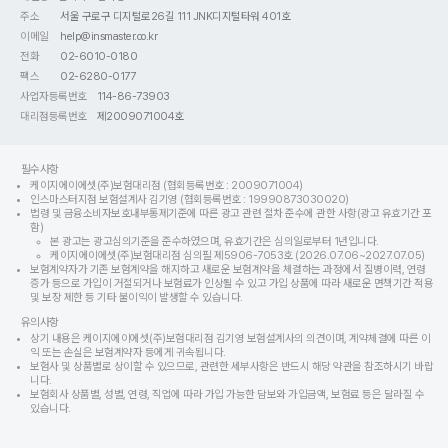
주소
서울 구로구 디지털로26길 111 JNK디지털타워 401호
이메일
help@insmaster.co.kr
전화
02-6010-0180
팩스
02-6280-0177
사업자등록번호
114-86-73903
대리점등록번호
제2009071004호
필수사항
케이지에이에셋(주)보험대리점 (협회등록번호 : 2009071004)
인스마스터지점 보험설계사 김기영 (협회등록번호 : 19990873030020)
법령 및 금융소비자보호내부통제기준에 따른 광고 관련 절차 준수에 관한 사항(광고 유효기간 포
함)
본 광고는 광고심의기준을 준수하였으며, 유효기간은 심의일로부터 1년입니다.
케이지에이에셋(주)보험대리점 심의필 제5906-7053호 (2026.07.06~2027.07.05)
보험계약자가 기존 보험계약을 해지하고 새로운 보험계약을 체결하는 과정에서 질병이력, 연령
증가 등으로 가입이 거절되거나 보험료가 인상될 수 있고 가입 상품에 따라 새로운 면책기간 적용
및 보장 제한 등 기타 불이익이 발생할 수 있습니다.
유의사항
상기 내용은 케이지에이에셋(주)보험대리점 김기영 보험설계사의 의견이며, 계약체결에 따른 이
익 또는 손실은 보험계약자 등에게 귀속됩니다.
보험사 및 상품별로 상이할 수 있으므로, 관련한 세부사항은 반드시 해당 약관을 참조하시기 바랍
니다.
보험회사 상품별, 성별, 연령, 직업에 따라 가입 가능한 담보와 가입금액, 보험료 등은 달라질 수
있습니다.