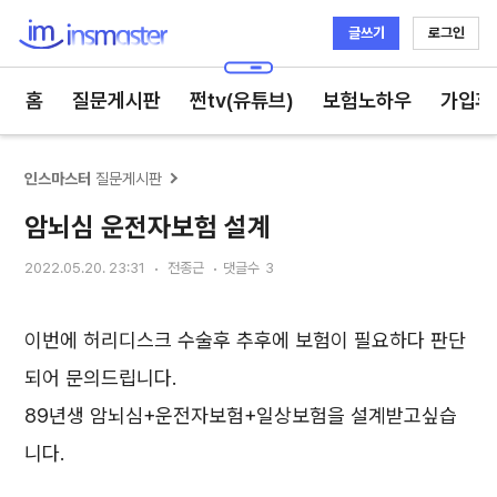
글쓰기
로그인
인스마스터
홈
질문게시판
쩐tv(유튜브)
보험노하우
가입후
인스마스터
질문게시판
암뇌심 운전자보험 설계
2022.05.20. 23:31
전종근
댓글수
3
이번에 허리디스크 수술후 추후에 보험이 필요하다 판단
되어 문의드립니다.
89년생 암뇌심+운전자보험+일상보험을 설계받고싶습
니다.