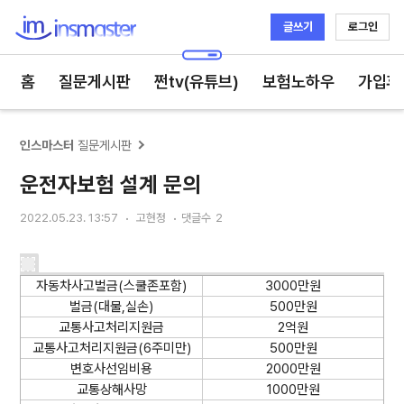
글쓰기
로그인
인스마스터
홈
질문게시판
쩐tv(유튜브)
보험노하우
가입후
인스마스터
질문게시판
운전자보험 설계 문의
2022.05.23. 13:57
고현정
댓글수
2
자동차사고벌금(스쿨존포함)
3000만원
벌금(대물,실손)
500만원
교통사고처리지원금
2억원
교통사고처리지원금(6주미만)
500만원
변호사선임비용
2000만원
교통상해사망
1000만원