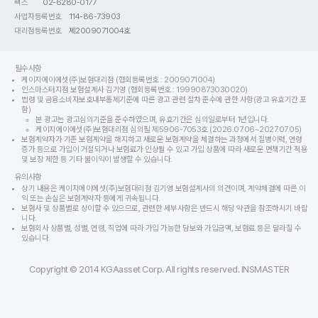
팩스
02-6280-0177
사업자등록번호
114-86-73903
대리점등록번호
제2009071004호
필수사항
케이지에이에셋(주)보험대리점 (협회등록번호 : 2009071004)
인스마스터지점 보험설계사 김기영 (협회등록번호 : 19990873030020)
법령 및 금융소비자보호내부통제기준에 따른 광고 관련 절차 준수에 관한 사항(광고 유효기간 포
함)
본 광고는 광고심의기준을 준수하였으며, 유효기간은 심의일로부터 1년입니다.
케이지에이에셋(주)보험대리점 심의필 제5906-7053호 (2026.07.06~2027.07.05)
보험계약자가 기존 보험계약을 해지하고 새로운 보험계약을 체결하는 과정에서 질병이력, 연령
증가 등으로 가입이 거절되거나 보험료가 인상될 수 있고 가입 상품에 따라 새로운 면책기간 적용
및 보장 제한 등 기타 불이익이 발생할 수 있습니다.
유의사항
상기 내용은 케이지에이에셋(주)보험대리점 김기영 보험설계사의 의견이며, 계약체결에 따른 이
익 또는 손실은 보험계약자 등에게 귀속됩니다.
보험사 및 상품별로 상이할 수 있으므로, 관련한 세부사항은 반드시 해당 약관을 참조하시기 바랍
니다.
보험회사 상품별, 성별, 연령, 직업에 따라 가입 가능한 담보와 가입금액, 보험료 등은 달라질 수
있습니다.
Copyright © 2014 KGAasset Corp. All rights reserved. INSMASTER