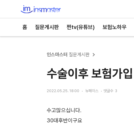
인스마스터
홈
질문게시판
쩐tv(유튜브)
보험노하우
인스마스터
질문게시판
수술이후 보험가입
2022.05.25. 18:00
뉴페이스
댓글수
3
수고많으십니다.
30대후반이구요