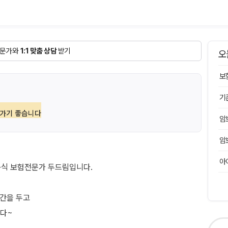
문가와
1:1 맞춤 상담
받기
오
보
기
 가기 좋습니다
암
암
아
공식 보험전문가 두드림입니다.
기간을 두고
니다~