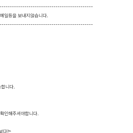
---------------------------------------------
,메일등을 보내지않습니다.
---------------------------------------------
능합니다.
 확인해주셔야합니다.
보다는