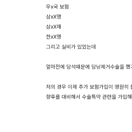
우x국 보험
삼xX명
삼xX재
한xX명
그리고 실비가 있었는데
얼마전에 담석때문에 담낭제거수술을 했
저의 경우 이제 추가 보험가입이 영원히
향후를 대비해서 수술특약 관련을 가입해