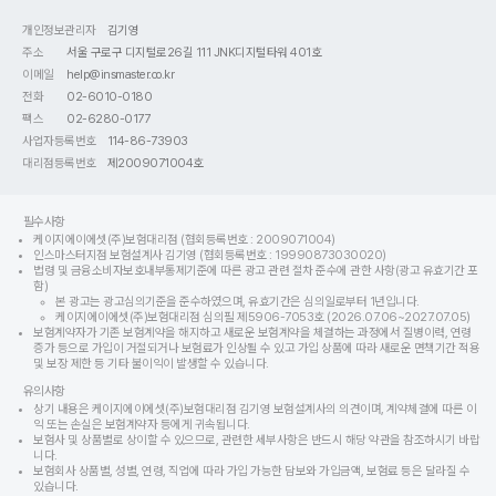
개인정보관리자
김기영
주소
서울 구로구 디지털로26길 111 JNK디지털타워 401호
이메일
help@insmaster.co.kr
전화
02-6010-0180
팩스
02-6280-0177
사업자등록번호
114-86-73903
대리점등록번호
제2009071004호
필수사항
케이지에이에셋(주)보험대리점 (협회등록번호 : 2009071004)
인스마스터지점 보험설계사 김기영 (협회등록번호 : 19990873030020)
법령 및 금융소비자보호내부통제기준에 따른 광고 관련 절차 준수에 관한 사항(광고 유효기간 포
함)
본 광고는 광고심의기준을 준수하였으며, 유효기간은 심의일로부터 1년입니다.
케이지에이에셋(주)보험대리점 심의필 제5906-7053호 (2026.07.06~2027.07.05)
보험계약자가 기존 보험계약을 해지하고 새로운 보험계약을 체결하는 과정에서 질병이력, 연령
증가 등으로 가입이 거절되거나 보험료가 인상될 수 있고 가입 상품에 따라 새로운 면책기간 적용
및 보장 제한 등 기타 불이익이 발생할 수 있습니다.
유의사항
상기 내용은 케이지에이에셋(주)보험대리점 김기영 보험설계사의 의견이며, 계약체결에 따른 이
익 또는 손실은 보험계약자 등에게 귀속됩니다.
보험사 및 상품별로 상이할 수 있으므로, 관련한 세부사항은 반드시 해당 약관을 참조하시기 바랍
니다.
보험회사 상품별, 성별, 연령, 직업에 따라 가입 가능한 담보와 가입금액, 보험료 등은 달라질 수
있습니다.