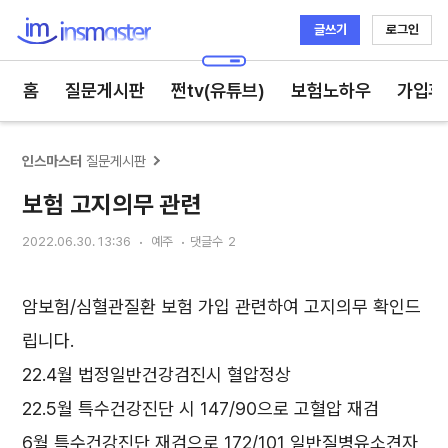
글쓰기
로그인
인스마스터
홈
질문게시판
쩐tv(유튜브)
보험노하우
가입후
인스마스터
질문게시판
보험 고지의무 관련
2022.06.30. 13:36
예주
댓글수
2
암보험/심혈관질환 보험 가입 관련하여 고지의무 확인드
립니다.
22.4월 법정일반건강검진시 혈압정상
22.5월 특수건강진단 시 147/90으로 고혈압 재검
6월 특수건강진단 재검으로 172/101 일반질병유소견자