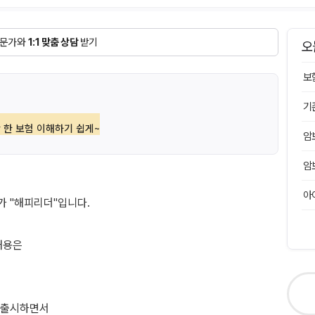
문가와
1:1 맞춤 상담
받기
오
보
기
 한 보험 이해하기 쉽게~
암
암
아
 "해피리더"입니다.
내용은
 출시하면서