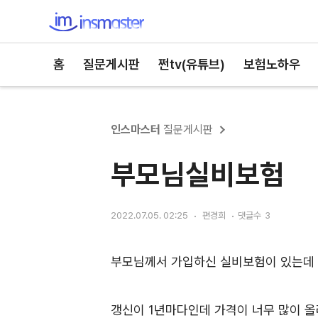
인스마스터
홈
질문게시판
쩐tv(유튜브)
보험노하우
인스마스터
질문게시판
부모님실비보험
2022.07.05. 02:25
편경희
댓글수
3
부모님께서 가입하신 실비보험이 있는데
갱신이 1년마다인데 가격이 너무 많이 