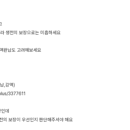
고
이라 생전의 보장으로는 미흡하세요
 감액완납도 고려해보세요
납,감액)
plus/3377611
장인데
전의 보장이 우선인지 판단해주셔야 해요