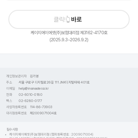
바로 상담
케이지에이에셋(주)보험대리점 제3162-4170호
(2025.9.3~2026.9.2)
개인정보관리자
김기영
주소
서울 구로구 디지털로26길 111 JNK디지털타워 401호
이메일
help@insmaster.co.kr
전화
02-6010-0180
팩스
02-6280-0177
사업자등록번호
114-86-73903
대리점등록번호
제2009071004호
필수사항
케이지에이에셋(주)보험대리점 (협회등록번호 : 2009071004)