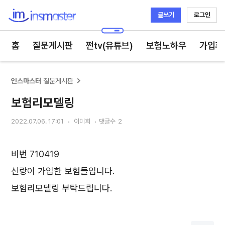
글쓰기
로그인
인스마스터
홈
질문게시판
쩐tv(유튜브)
보험노하우
가입후
인스마스터
질문게시판
보험리모델링
2022.07.06. 17:01
이미희
댓글수
2
비번 710419
신랑이 가입한 보험들입니다.
보험리모델링 부탁드립니다.