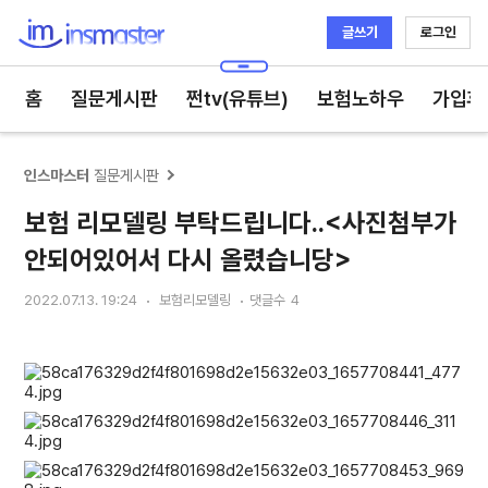
글쓰기
로그인
인스마스터
홈
질문게시판
쩐tv(유튜브)
보험노하우
가입후
인스마스터
질문게시판
보험 리모델링 부탁드립니다..<사진첨부가
안되어있어서 다시 올렸습니당>
2022.07.13. 19:24
보험리모델링
댓글수
4