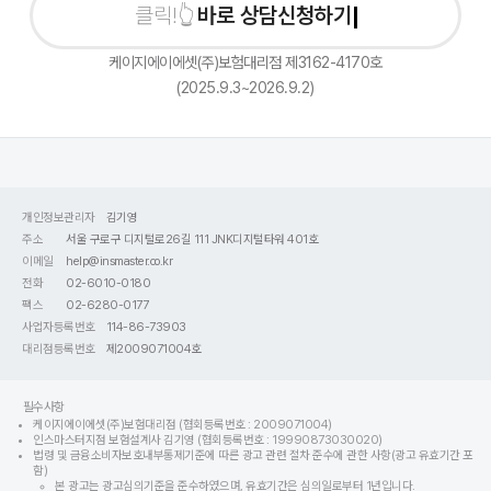
바로 상담신청하기
케이지에이에셋(주)보험대리점 제3162-4170호
(2025.9.3~2026.9.2)
개인정보관리자
김기영
주소
서울 구로구 디지털로26길 111 JNK디지털타워 401호
이메일
help@insmaster.co.kr
전화
02-6010-0180
팩스
02-6280-0177
사업자등록번호
114-86-73903
대리점등록번호
제2009071004호
필수사항
케이지에이에셋(주)보험대리점 (협회등록번호 : 2009071004)
인스마스터지점 보험설계사 김기영 (협회등록번호 : 19990873030020)
법령 및 금융소비자보호내부통제기준에 따른 광고 관련 절차 준수에 관한 사항(광고 유효기간 포
함)
본 광고는 광고심의기준을 준수하였으며, 유효기간은 심의일로부터 1년입니다.