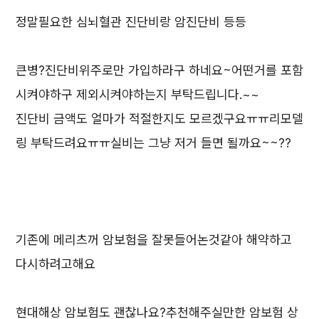
정말필요한 심뇌혈관 진단비랑 암진단비 등등
큰병?진단비위주로만 가입하라구 하네요~어떤거를 포함
시켜야하구 제외시켜야하는지 부탁드립니다.~~
진단비 금액도 얼마가 적절한지도 모르겠구요ㅠㅠ리모델
링 부탁드려요ㅠㅠ실비는 그냥 저거 들면 될까요~~??
기존에 메리츠꺼 암보험을 잘못들어논것같아 해약하고
다시하려고해요
현대해상 암보험도 괜찮나요?추천해주실만한 암보험 상