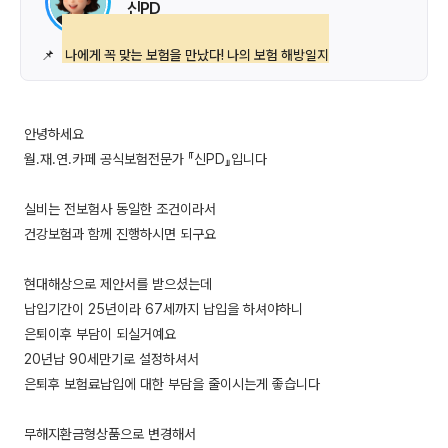
신PD
📌
나에게 꼭 맞는 보험을 만났다! 나의 보험 해방일지
안녕하세요
월.재.연.카페 공식보험전문가 『신PD』입니다
실비는 전보험사 동일한 조건이라서
건강보험과 함께 진행하시면 되구요
현대해상으로 제안서를 받으셨는데
납입기간이 25년이라 67세까지 납입을 하셔야하니
은퇴이후 부담이 되실거예요
20년납 90세만기로 설정하셔서
은퇴후 보험료납입에 대한 부담을 줄이시는게 좋습니다
무해지환금형상품으로 변경해서