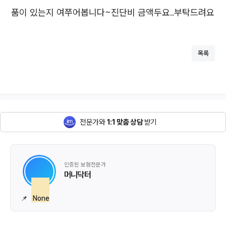
품이 있는지 여쭈어봅니다~진단비 금액두요..부탁드려요
목록
전문가와
1:1 맞춤 상담
받기
인증된 보험전문가
머니닥터
📌
None