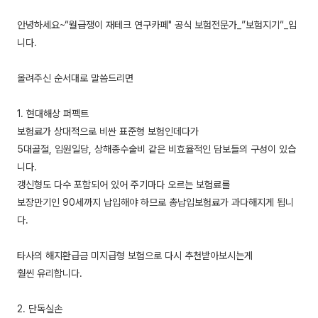
안녕하세요~“월급쟁이 재테크 연구카페" 공식 보험전문가_”보험지기“_입
니다.
올려주신 순서대로 말씀드리면
1. 현대해상 퍼펙트
보험료가 상대적으로 비싼 표준형 보험인데다가
5대골절, 입원일당, 상해종수술비 같은 비효율적인 담보들의 구성이 있습
니다.
갱신형도 다수 포함되어 있어 주기마다 오르는 보험료를
보장만기인 90세까지 납입해야 하므로 총납입보험료가 과다해지게 됩니
다.
타사의 해지환급금 미지급형 보험으로 다시 추천받아보시는게
훨씬 유리합니다.
2. 단독실손