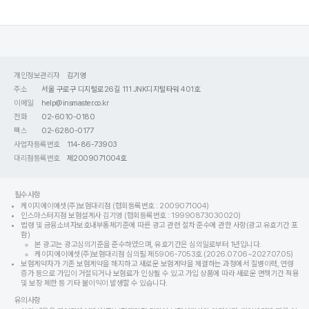
개인정보관리자
김기영
주소
서울 구로구 디지털로26길 111 JNK디지털타워 401호
이메일
help@insmaster.co.kr
전화
02-6010-0180
팩스
02-6280-0177
사업자등록번호
114-86-73903
대리점등록번호
제2009071004호
필수사항
케이지에이에셋(주)보험대리점 (협회등록번호 : 2009071004)
인스마스터지점 보험설계사 김기영 (협회등록번호 : 19990873030020)
법령 및 금융소비자보호내부통제기준에 따른 광고 관련 절차 준수에 관한 사항(광고 유효기간 포
함)
본 광고는 광고심의기준을 준수하였으며, 유효기간은 심의일로부터 1년입니다.
케이지에이에셋(주)보험대리점 심의필 제5906-7053호 (2026.07.06~2027.07.05)
보험계약자가 기존 보험계약을 해지하고 새로운 보험계약을 체결하는 과정에서 질병이력, 연령
증가 등으로 가입이 거절되거나 보험료가 인상될 수 있고 가입 상품에 따라 새로운 면책기간 적용
및 보장 제한 등 기타 불이익이 발생할 수 있습니다.
유의사항