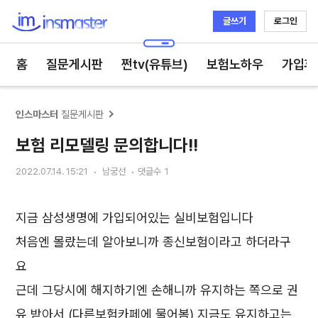
글쓰기
로그인
인스마스터
홈
질문게시판
쩐tv(유튜브)
보험노하우
가입후
인스마스터
질문게시판
보험 리모델링 문의합니다!!
2022.07.14. 15:21
남궁선
댓글수
1
지금 삼성생명에 가입되어있는 실비보험입니다
처음엔 몰랐는데 알아보니까 종신보험이라고 하더라구
요
근데 그당시에 해지하기엔 손해니까 유지하는 쪽으로 권
유 받아서 (다른보험카페에 물어봄) 지금도 유지하고는