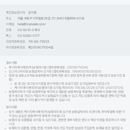
개인정보관리자
김기영
주소
서울 구로구 디지털로26길 111 JNK디지털타워 401호
이메일
help@insmaster.co.kr
전화
02-6010-0180
팩스
02-6280-0177
사업자등록번호
114-86-73903
대리점등록번호
제2009071004호
필수사항
케이지에이에셋(주)보험대리점 (협회등록번호 : 2009071004)
인스마스터지점 보험설계사 김기영 (협회등록번호 : 19990873030020)
법령 및 금융소비자보호내부통제기준에 따른 광고 관련 절차 준수에 관한 사항(광고 유효기간 포
함)
본 광고는 광고심의기준을 준수하였으며, 유효기간은 심의일로부터 1년입니다.
케이지에이에셋(주)보험대리점 심의필 제5906-7053호 (2026.07.06~2027.07.05)
보험계약자가 기존 보험계약을 해지하고 새로운 보험계약을 체결하는 과정에서 질병이력, 연령
증가 등으로 가입이 거절되거나 보험료가 인상될 수 있고 가입 상품에 따라 새로운 면책기간 적용
및 보장 제한 등 기타 불이익이 발생할 수 있습니다.
유의사항
상기 내용은 케이지에이에셋(주)보험대리점 김기영 보험설계사의 의견이며, 계약체결에 따른 이
익 또는 손실은 보험계약자 등에게 귀속됩니다.
보험사 및 상품별로 상이할 수 있으므로, 관련한 세부사항은 반드시 해당 약관을 참조하시기 바랍
니다.
보험회사 상품별, 성별, 연령, 직업에 따라 가입 가능한 담보와 가입금액, 보험료 등은 달라질 수