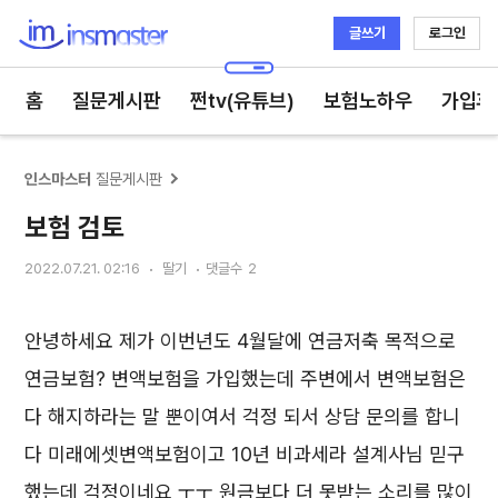
글쓰기
로그인
인스마스터
홈
질문게시판
쩐tv(유튜브)
보험노하우
가입후
인스마스터
질문게시판
보험 검토
2022.07.21. 02:16
딸기
댓글수
2
안녕하세요 제가 이번년도 4월달에 연금저축 목적으로
연금보험? 변액보험을 가입했는데 주변에서 변액보험은
다 해지하라는 말 뿐이여서 걱정 되서 상담 문의를 합니
다 미래에셋변액보험이고 10년 비과세라 설계사님 믿구
했는데 걱정이네요 ㅜㅜ 원금보다 더 못받는 소리를 많이