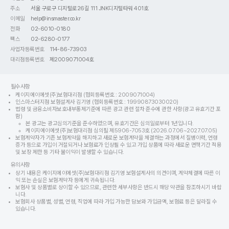
주소
서울 구로구 디지털로26길 111 JNK디지털타워 401호
이메일
help@insmaster.co.kr
전화
02-6010-0180
팩스
02-6280-0177
사업자등록번호
114-86-73903
대리점등록번호
제2009071004호
필수사항
케이지에이에셋(주)보험대리점 (협회등록번호 : 2009071004)
인스마스터지점 보험설계사 김기영 (협회등록번호 : 19990873030020)
법령 및 금융소비자보호내부통제기준에 따른 광고 관련 절차 준수에 관한 사항(광고 유효기간 포
함)
본 광고는 광고심의기준을 준수하였으며, 유효기간은 심의일로부터 1년입니다.
케이지에이에셋(주)보험대리점 심의필 제5906-7053호 (2026.07.06~2027.07.05)
보험계약자가 기존 보험계약을 해지하고 새로운 보험계약을 체결하는 과정에서 질병이력, 연령
증가 등으로 가입이 거절되거나 보험료가 인상될 수 있고 가입 상품에 따라 새로운 면책기간 적용
및 보장 제한 등 기타 불이익이 발생할 수 있습니다.
유의사항
상기 내용은 케이지에이에셋(주)보험대리점 김기영 보험설계사의 의견이며, 계약체결에 따른 이
익 또는 손실은 보험계약자 등에게 귀속됩니다.
보험사 및 상품별로 상이할 수 있으므로, 관련한 세부사항은 반드시 해당 약관을 참조하시기 바랍
니다.
보험회사 상품별, 성별, 연령, 직업에 따라 가입 가능한 담보와 가입금액, 보험료 등은 달라질 수
있습니다.