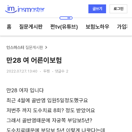
글쓰기
로그인
인스마스터
홈
질문게시판
쩐tv(유튜브)
보험노하우
가입후
인스마스터
질문게시판
만28 여 어른이보험
2022.07.27. 13:40
두찡
댓글수
2
만28 여자 입니다
최근 4월에 골반염 입원5일정도했구요
저번주 까지 도수치료 8회? 정도 받았어요
그래서 골반염때문에 자궁쪽 부담보5년?
도수치료때문에 부담보 5년 이렇게 나왓다는데