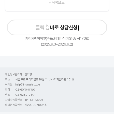
+ 목록으로
바로 상담신청하기
케이지에이에셋(주)보험대리점 제3162-4170호
(2025.9.3~2026.9.2)
개인정보관리자
김기영
주소
서울 구로구 디지털로26길 111 JNK디지털타워 401호
이메일
help@insmaster.co.kr
전화
02-6010-0180
팩스
02-6280-0177
사업자등록번호
114-86-73903
대리점등록번호
제2009071004호