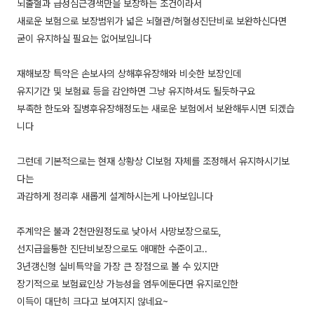
뇌출혈과 급성심근경색만을 보장하는 조건이라서
새로운 보험으로 보장범위가 넓은 뇌혈관/허혈성진단비로 보완하신다면
굳이 유지하실 필요는 없어보입니다
재해보장 특약은 손보사의 상해후유장해와 비슷한 보장인데
유지기간 및 보험료 등을 감안하면 그냥 유지하셔도 될듯하구요
부족한 한도와 질병후유장해정도는 새로운 보험에서 보완해두시면 되겠습
니다
그런데 기본적으로는 현재 상황상 CI보험 자체를 조정해서 유지하시기보
다는
과감하게 정리후 새롭게 설계하시는게 나아보입니다
주계약은 불과 2천만원정도로 낮아서 사망보장으로도,
선지급을통한 진단비보장으로도 애매한 수준이고..
3년갱신형 실비특약을 가장 큰 장점으로 볼 수 있지만
장기적으로 보험료인상 가능성을 염두에둔다면 유지로인한
이득이 대단히 크다고 보여지지 않네요~