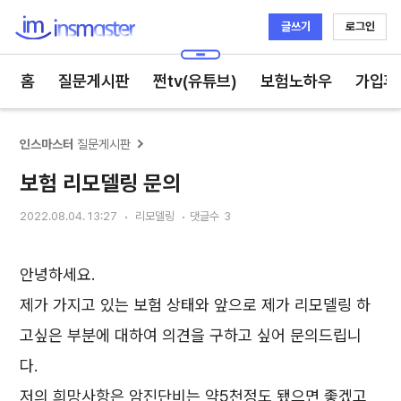
글쓰기
로그인
인스마스터
홈
질문게시판
쩐tv(유튜브)
보험노하우
가입후
인스마스터
질문게시판
보험 리모델링 문의
2022.08.04. 13:27
리모델링
댓글수
3
안녕하세요.
제가 가지고 있는 보험 상태와 앞으로 제가 리모델링 하
고싶은 부분에 대하여 의견을 구하고 싶어 문의드립니
다.
저의 희망사항은 암진단비는 약5천정도 됐으면 좋겠고,