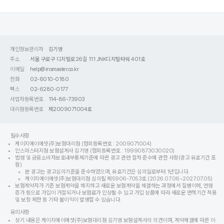
개인정보관리자
김기영
주소
서울 구로구 디지털로26길 111 JNK디지털타워 401호
이메일
help@insmaster.co.kr
전화
02-6010-0180
팩스
02-6280-0177
사업자등록번호
114-86-73903
대리점등록번호
제2009071004호
필수사항
케이지에이에셋(주)보험대리점 (협회등록번호 : 2009071004)
인스마스터지점 보험설계사 김기영 (협회등록번호 : 19990873030020)
법령 및 금융소비자보호내부통제기준에 따른 광고 관련 절차 준수에 관한 사항(광고 유효기간 포
함)
본 광고는 광고심의기준을 준수하였으며, 유효기간은 심의일로부터 1년입니다.
케이지에이에셋(주)보험대리점 심의필 제5906-7053호 (2026.07.06~2027.07.05)
보험계약자가 기존 보험계약을 해지하고 새로운 보험계약을 체결하는 과정에서 질병이력, 연령
증가 등으로 가입이 거절되거나 보험료가 인상될 수 있고 가입 상품에 따라 새로운 면책기간 적용
및 보장 제한 등 기타 불이익이 발생할 수 있습니다.
유의사항
상기 내용은 케이지에이에셋(주)보험대리점 김기영 보험설계사의 의견이며, 계약체결에 따른 이