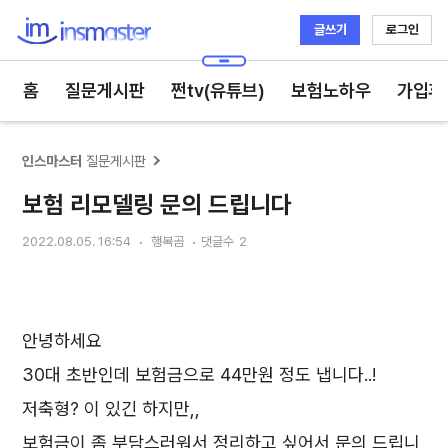
글쓰기
로그인
인스마스터
홈
질문게시판
쩐tv(유튜브)
보험노하우
가입후
인스마스터
질문게시판
보험 리모델링 문의 드립니다
2022.08.05. 16:54
행복곰
댓글수
2
안녕하세요
30대 초반인데 보험금으로 44만원 정도 냅니다..!
저축형? 이 있긴 하지만,,
보험금이 좀 부담스러워서 정리하고 싶어서 문의 드립니