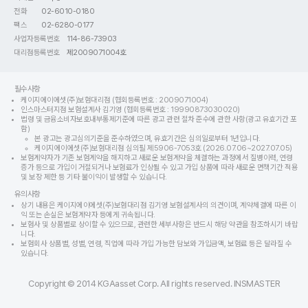
전화
02-6010-0180
팩스
02-6280-0177
사업자등록번호
114-86-73903
대리점등록번호
제2009071004호
필수사항
케이지에이에셋(주)보험대리점 (협회등록번호 : 2009071004)
인스마스터지점 보험설계사 김기영 (협회등록번호 : 19990873030020)
법령 및 금융소비자보호내부통제기준에 따른 광고 관련 절차 준수에 관한 사항(광고 유효기간 포
함)
본 광고는 광고심의기준을 준수하였으며, 유효기간은 심의일로부터 1년입니다.
케이지에이에셋(주)보험대리점 심의필 제5906-7053호 (2026.07.06~2027.07.05)
보험계약자가 기존 보험계약을 해지하고 새로운 보험계약을 체결하는 과정에서 질병이력, 연령
증가 등으로 가입이 거절되거나 보험료가 인상될 수 있고 가입 상품에 따라 새로운 면책기간 적용
및 보장 제한 등 기타 불이익이 발생할 수 있습니다.
유의사항
상기 내용은 케이지에이에셋(주)보험대리점 김기영 보험설계사의 의견이며, 계약체결에 따른 이
익 또는 손실은 보험계약자 등에게 귀속됩니다.
보험사 및 상품별로 상이할 수 있으므로, 관련한 세부사항은 반드시 해당 약관을 참조하시기 바랍
니다.
보험회사 상품별, 성별, 연령, 직업에 따라 가입 가능한 담보와 가입금액, 보험료 등은 달라질 수
있습니다.
Copyright © 2014 KGAasset Corp. All rights reserved. INSMASTER