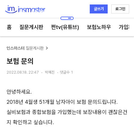
글쓰기
로그인
인스마스터
홈
질문게시판
쩐tv(유튜브)
보험노하우
가입후
인스마스터
질문게시판
보험 문의
2022.08.18. 22:47
박혜진
댓글수
1
안녕하세요.
2018년 4월생 51개월 남자아이 보험 문의드립니다.
실비보험과 종합보험을 가입했는데 보장내용이 괜찮은건
지 확인하고 싶습니다.