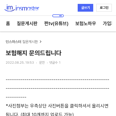
글쓰기
로그인
인스마스터
홈
질문게시판
쩐tv(유튜브)
보험노하우
가입후
인스마스터
질문게시판
보험해지 문의드립니다
2022.08.25. 19:53
문잔
댓글수
1
--------------------------------------------------
--------------------------------------------------
----------
*사진첨부는 우측상단 사진버튼을 클릭하셔서 올리시면
됩니다. (최대 10개까지 업로드 가능)