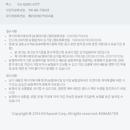
팩스
02-6280-0177
사업자등록번호
114-86-73903
대리점등록번호
제2009071004호
필수사항
케이지에이에셋(주)보험대리점 (협회등록번호 : 2009071004)
인스마스터지점 보험설계사 김기영 (협회등록번호 : 19990873030020)
법령 및 금융소비자보호내부통제기준에 따른 광고 관련 절차 준수에 관한 사항(광고 유효기간 포
함)
본 광고는 광고심의기준을 준수하였으며, 유효기간은 심의일로부터 1년입니다.
케이지에이에셋(주)보험대리점 심의필 제5906-7053호 (2026.07.06~2027.07.05)
보험계약자가 기존 보험계약을 해지하고 새로운 보험계약을 체결하는 과정에서 질병이력, 연령
증가 등으로 가입이 거절되거나 보험료가 인상될 수 있고 가입 상품에 따라 새로운 면책기간 적용
및 보장 제한 등 기타 불이익이 발생할 수 있습니다.
유의사항
상기 내용은 케이지에이에셋(주)보험대리점 김기영 보험설계사의 의견이며, 계약체결에 따른 이
익 또는 손실은 보험계약자 등에게 귀속됩니다.
보험사 및 상품별로 상이할 수 있으므로, 관련한 세부사항은 반드시 해당 약관을 참조하시기 바랍
니다.
보험회사 상품별, 성별, 연령, 직업에 따라 가입 가능한 담보와 가입금액, 보험료 등은 달라질 수
있습니다.
Copyright © 2014 KGAasset Corp. All rights reserved. INSMASTER