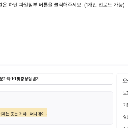
등 파일은 하단 파일첨부 버튼을 클릭해주세요. (1개만 업로드 가능)
문가와
1:1 맞춤 상담
받기
오
보
기
이제는 웃는 거야~ 써니데이~
암