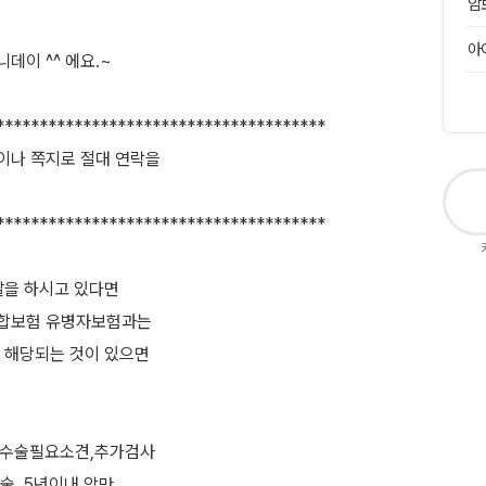
암
아
이 ^^ 에요.~
**************************************
이나 쪽지로 절대 연락을
**************************************
찰을 하시고 있다면
합보험 유병자보험과는
 해당되는 것이 있으면
,수술필요소견,추가검사
술, 5년이내 암만