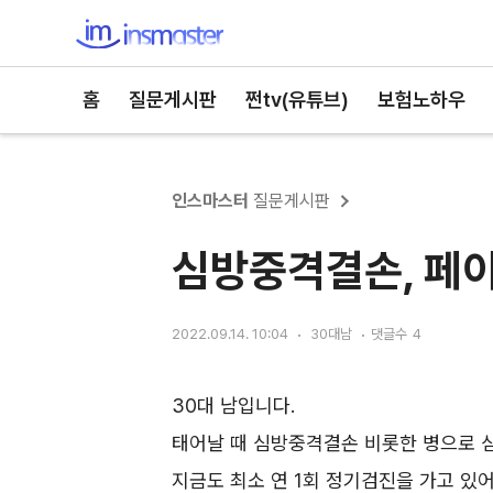
인스마스터
홈
질문게시판
쩐tv(유튜브)
보험노하우
인스마스터
질문게시판
심방중격결손, 페
2022.09.14. 10:04
30대남
댓글수
4
30대 남입니다.
태어날 때 심방중격결손 비롯한 병으로 심
지금도 최소 연 1회 정기검진을 가고 있어