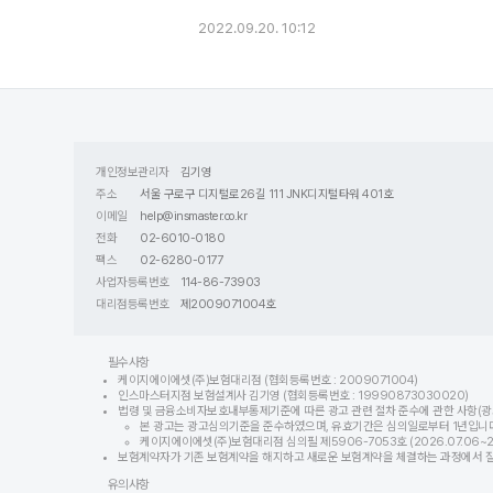
2022.09.20. 10:12
개인정보관리자
김기영
주소
서울 구로구 디지털로26길 111 JNK디지털타워 401호
이메일
help@insmaster.co.kr
전화
02-6010-0180
팩스
02-6280-0177
사업자등록번호
114-86-73903
대리점등록번호
제2009071004호
필수사항
케이지에이에셋(주)보험대리점 (협회등록번호 : 2009071004)
인스마스터지점 보험설계사 김기영 (협회등록번호 : 19990873030020)
법령 및 금융소비자보호내부통제기준에 따른 광고 관련 절차 준수에 관한 사항(광
본 광고는 광고심의기준을 준수하였으며, 유효기간은 심의일로부터 1년입니다
케이지에이에셋(주)보험대리점 심의필 제5906-7053호 (2026.07.06~202
보험계약자가 기존 보험계약을 해지하고 새로운 보험계약을 체결하는 과정에서 질병이
유의사항