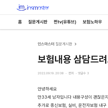
인스마스터
홈
질문게시판
쩐tv(유튜브)
보험노하우
인스마스터
질문게시판
보험내용 삼담드려
2022.09.19. 20:38
썬희
댓글수
3
안녕하세요
만33세 남자입니다 내용구성이 괜찮은
추가로 종신보험, 실비, 운전자보험 내구