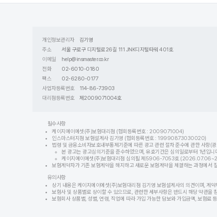
개인정보관리자
김기영
주소
서울 구로구 디지털로26길 111 JNK디지털타워 401호
이메일
help@insmaster.co.kr
전화
02-6010-0180
팩스
02-6280-0177
사업자등록번호
114-86-73903
대리점등록번호
제2009071004호
필수사항
케이지에이에셋(주)보험대리점 (협회등록번호 : 2009071004)
인스마스터지점 보험설계사 김기영 (협회등록번호 : 19990873030020)
법령 및 금융소비자보호내부통제기준에 따른 광고 관련 절차 준수에 관한 사항(광
본 광고는 광고심의기준을 준수하였으며, 유효기간은 심의일로부터 1년입니다
케이지에이에셋(주)보험대리점 심의필 제5906-7053호 (2026.07.06~202
보험계약자가 기존 보험계약을 해지하고 새로운 보험계약을 체결하는 과정에서 질병이
유의사항
상기 내용은 케이지에이에셋(주)보험대리점 김기영 보험설계사의 의견이며, 계약
보험사 및 상품별로 상이할 수 있으므로, 관련한 세부사항은 반드시 해당 약관을 
보험회사 상품별, 성별, 연령, 직업에 따라 가입 가능한 담보와 가입금액, 보험료 