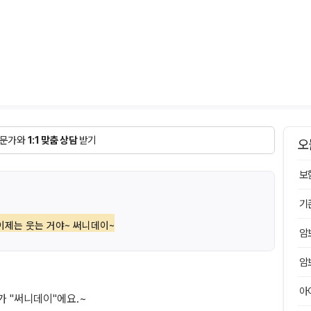
문가와
1:1 맞춤 상담
받기
오
보
기
이제는 웃는 거야~ 써니데이~
암
암
아
 "써니데이"에요.~