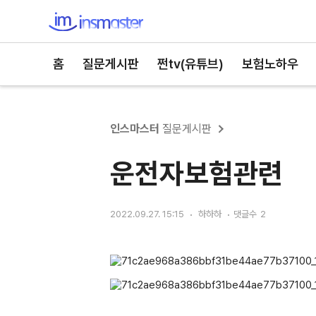
인스마스터
홈
질문게시판
쩐tv(유튜브)
보험노하우
인스마스터
질문게시판
운전자보험관련
2022.09.27. 15:15
하하하
댓글수
2