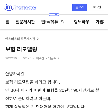
글쓰기
로그인
인스마스터
홈
질문게시판
쩐tv(유튜브)
보험노하우
가입후
인스마스터
질문게시판
보험 리모델링
2022.10.08. 02:20
이수진
댓글수
2
안녕하세요.
보험 리모델링을 하려고 합니다.
만 30세 마지막 어린이 보험을 20년납 90세만기로 설
정하여 준비하려고 하는데.
현재 상담받은 건 현대해상 어린이 보험입니다.