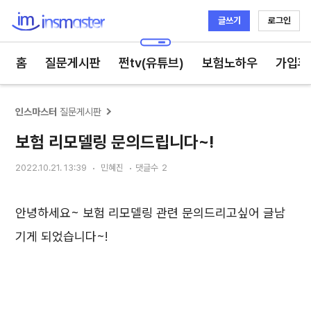
글쓰기
로그인
인스마스터
홈
질문게시판
쩐tv(유튜브)
보험노하우
가입후
인스마스터
질문게시판
보험 리모델링 문의드립니다~!
2022.10.21. 13:39
민혜진
댓글수
2
안녕하세요~ 보험 리모델링 관련 문의드리고싶어 글남
기게 되었습니다~!