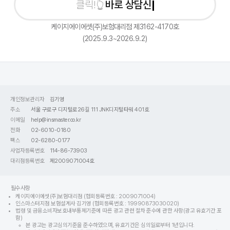
바로 상담신청
케이지에이에셋(주)보험대리점 제3162-4170호
(2025.9.3~2026.9.2)
개인정보관리자
김기영
주소
서울 구로구 디지털로26길 111 JNK디지털타워 401호
이메일
help@insmaster.co.kr
전화
02-6010-0180
팩스
02-6280-0177
사업자등록번호
114-86-73903
대리점등록번호
제2009071004호
필수사항
케이지에이에셋(주)보험대리점 (협회등록번호 : 2009071004)
인스마스터지점 보험설계사 김기영 (협회등록번호 : 19990873030020)
법령 및 금융소비자보호내부통제기준에 따른 광고 관련 절차 준수에 관한 사항(광고 유효기간 포
함)
본 광고는 광고심의기준을 준수하였으며, 유효기간은 심의일로부터 1년입니다.