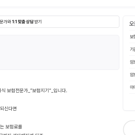
문가와
1:1 맞춤 상담
받기
오
보
기
암
암
아
공식 보험전문가_”보험지기“_입니다.
담되신다면
르는 보험료를