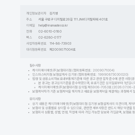
개인정보관리자
김기영
주소
서울 구로구 디지털로26길 111 JNK디지털타워 401호
이메일
help@insmaster.co.kr
전화
02-6010-0180
팩스
02-6280-0177
사업자등록번호
114-86-73903
대리점등록번호
제2009071004호
필수사항
케이지에이에셋(주)보험대리점 (협회등록번호 : 2009071004)
인스마스터지점 보험설계사 김기영 (협회등록번호 : 19990873030020)
법령 및 금융소비자보호내부통제기준에 따른 광고 관련 절차 준수에 관한 사항(광
본 광고는 광고심의기준을 준수하였으며, 유효기간은 심의일로부터 1년입니다
케이지에이에셋(주)보험대리점 심의필 제5906-7053호 (2026.07.06~202
보험계약자가 기존 보험계약을 해지하고 새로운 보험계약을 체결하는 과정에서 질병이
유의사항
상기 내용은 케이지에이에셋(주)보험대리점 김기영 보험설계사의 의견이며, 계약
보험사 및 상품별로 상이할 수 있으므로, 관련한 세부사항은 반드시 해당 약관을 
보험회사 상품별, 성별, 연령, 직업에 따라 가입 가능한 담보와 가입금액, 보험료 