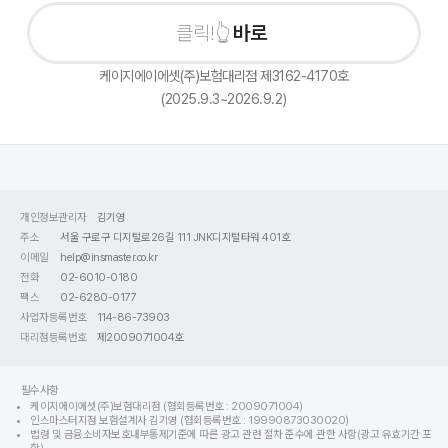
바로 상
케이지에이에셋(주)보험대리점 제3162-4170호
(2025.9.3~2026.9.2)
개인정보관리자
김기영
주소
서울 구로구 디지털로26길 111 JNK디지털타워 401호
이메일
help@insmaster.co.kr
전화
02-6010-0180
팩스
02-6280-0177
사업자등록번호
114-86-73903
대리점등록번호
제2009071004호
필수사항
케이지에이에셋(주)보험대리점 (협회등록번호 : 2009071004)
인스마스터지점 보험설계사 김기영 (협회등록번호 : 19990873030020)
법령 및 금융소비자보호내부통제기준에 따른 광고 관련 절차 준수에 관한 사항(광고 유효기간 포