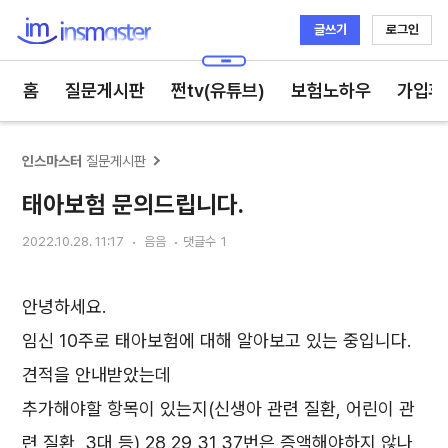
글쓰기
로그인
인스마스터
홈
질문게시판
쩐tv(유튜브)
보험노하우
가입후
인스마스터
질문게시판
태아보험 문의드립니다.
2022.10.28. 11:17
음음
댓글수
1
안녕하세요.
임신 10주로 태아보험에 대해 알아보고 있는 중입니다.
견적을 안내받았는데
추가해야할 항목이 있는지(신생아 관련 질환, 어린이 관
련 질환, 3대 등) 28,29,31,37번은 증액해야하지 않나