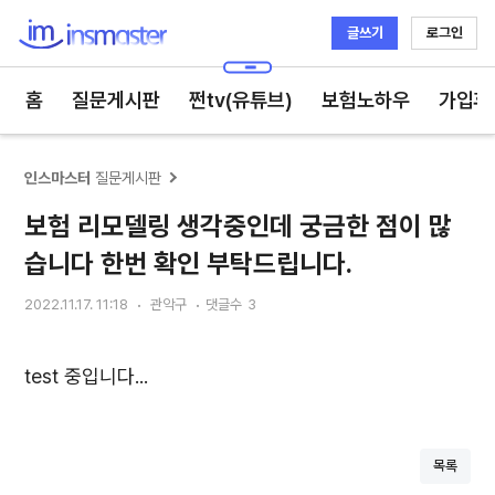
글쓰기
로그인
인스마스터
홈
질문게시판
쩐tv(유튜브)
보험노하우
가입후
인스마스터
질문게시판
보험 리모델링 생각중인데 궁금한 점이 많
습니다 한번 확인 부탁드립니다.
2022.11.17. 11:18
관악구
댓글수
3
test 중입니다...
목록