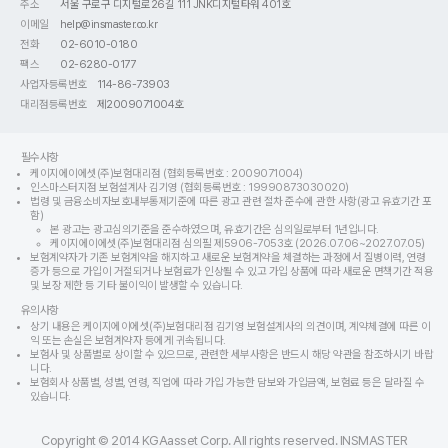
주소
서울 구로구 디지털로26길 111 JNK디지털타워 401호
이메일
help@insmaster.co.kr
전화
02-6010-0180
팩스
02-6280-0177
사업자등록번호
114-86-73903
대리점등록번호
제2009071004호
필수사항
케이지에이에셋(주)보험대리점 (협회등록번호 : 2009071004)
인스마스터지점 보험설계사 김기영 (협회등록번호 : 19990873030020)
법령 및 금융소비자보호내부통제기준에 따른 광고 관련 절차 준수에 관한 사항(광고 유효기간 포
함)
본 광고는 광고심의기준을 준수하였으며, 유효기간은 심의일로부터 1년입니다.
케이지에이에셋(주)보험대리점 심의필 제5906-7053호 (2026.07.06~2027.07.05)
보험계약자가 기존 보험계약을 해지하고 새로운 보험계약을 체결하는 과정에서 질병이력, 연령
증가 등으로 가입이 거절되거나 보험료가 인상될 수 있고 가입 상품에 따라 새로운 면책기간 적용
및 보장 제한 등 기타 불이익이 발생할 수 있습니다.
유의사항
상기 내용은 케이지에이에셋(주)보험대리점 김기영 보험설계사의 의견이며, 계약체결에 따른 이
익 또는 손실은 보험계약자 등에게 귀속됩니다.
보험사 및 상품별로 상이할 수 있으므로, 관련한 세부사항은 반드시 해당 약관을 참조하시기 바랍
니다.
보험회사 상품별, 성별, 연령, 직업에 따라 가입 가능한 담보와 가입금액, 보험료 등은 달라질 수
있습니다.
Copyright © 2014 KGAasset Corp. All rights reserved. INSMASTER