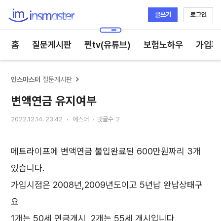
글쓰기
로그인
인스마스터
홈
질문게시판
쩐tv(유튜브)
보험노하우
가입후
인스마스터
질문게시판
변액연금 유지여부
2022.12.14. 23:42
에스더
댓글수
2
메트라이프에 변액연금 불입완료된 600만원짜리 3개
있습니다.
가입시점은 2008년,2009년도이고 5년납 완납상태구
요
1개는 50세 연금개시, 2개는 55세 개시입니다