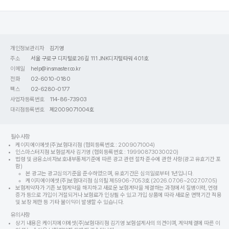
개인정보관리자
김기영
주소
서울 구로구 디지털로26길 111 JNK디지털타워 401호
이메일
help@insmaster.co.kr
전화
02-6010-0180
팩스
02-6280-0177
사업자등록번호
114-86-73903
대리점등록번호
제2009071004호
필수사항
케이지에이에셋(주)보험대리점 (협회등록번호 : 2009071004)
인스마스터지점 보험설계사 김기영 (협회등록번호 : 19990873030020)
법령 및 금융소비자보호내부통제기준에 따른 광고 관련 절차 준수에 관한 사항(광고 유효기간 포
함)
본 광고는 광고심의기준을 준수하였으며, 유효기간은 심의일로부터 1년입니다.
케이지에이에셋(주)보험대리점 심의필 제5906-7053호 (2026.07.06~2027.07.05)
보험계약자가 기존 보험계약을 해지하고 새로운 보험계약을 체결하는 과정에서 질병이력, 연령
증가 등으로 가입이 거절되거나 보험료가 인상될 수 있고 가입 상품에 따라 새로운 면책기간 적용
및 보장 제한 등 기타 불이익이 발생할 수 있습니다.
유의사항
상기 내용은 케이지에이에셋(주)보험대리점 김기영 보험설계사의 의견이며, 계약체결에 따른 이