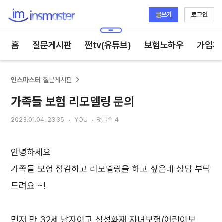
글쓰기
로그인
인스마스터
홈
질문게시판
쩐tv(유튜브)
보험노하우
가입후
인스마스터
질문게시판
가족들 보험 리모델링 문의
2023.01.04. 23:35
YOU
댓글수
4
안녕하세요
가족들 보험 점검하고 리모델링을 하고 싶은데 상담 부탁
드려요 ~!
먼저 만 32세 남자이고 삼성화재 자녀보험(어린이보