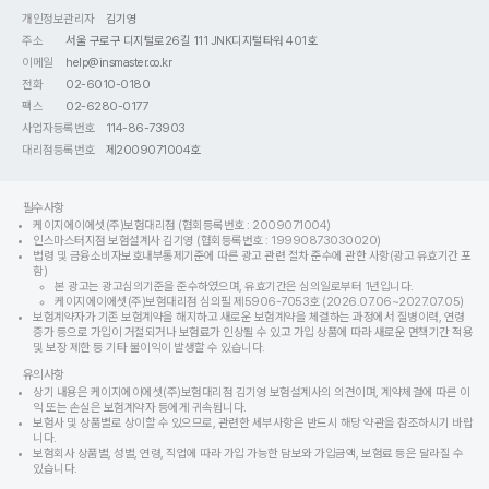
개인정보관리자
김기영
주소
서울 구로구 디지털로26길 111 JNK디지털타워 401호
이메일
help@insmaster.co.kr
전화
02-6010-0180
팩스
02-6280-0177
사업자등록번호
114-86-73903
대리점등록번호
제2009071004호
필수사항
케이지에이에셋(주)보험대리점 (협회등록번호 : 2009071004)
인스마스터지점 보험설계사 김기영 (협회등록번호 : 19990873030020)
법령 및 금융소비자보호내부통제기준에 따른 광고 관련 절차 준수에 관한 사항(광고 유효기간 포
함)
본 광고는 광고심의기준을 준수하였으며, 유효기간은 심의일로부터 1년입니다.
케이지에이에셋(주)보험대리점 심의필 제5906-7053호 (2026.07.06~2027.07.05)
보험계약자가 기존 보험계약을 해지하고 새로운 보험계약을 체결하는 과정에서 질병이력, 연령
증가 등으로 가입이 거절되거나 보험료가 인상될 수 있고 가입 상품에 따라 새로운 면책기간 적용
및 보장 제한 등 기타 불이익이 발생할 수 있습니다.
유의사항
상기 내용은 케이지에이에셋(주)보험대리점 김기영 보험설계사의 의견이며, 계약체결에 따른 이
익 또는 손실은 보험계약자 등에게 귀속됩니다.
보험사 및 상품별로 상이할 수 있으므로, 관련한 세부사항은 반드시 해당 약관을 참조하시기 바랍
니다.
보험회사 상품별, 성별, 연령, 직업에 따라 가입 가능한 담보와 가입금액, 보험료 등은 달라질 수
있습니다.