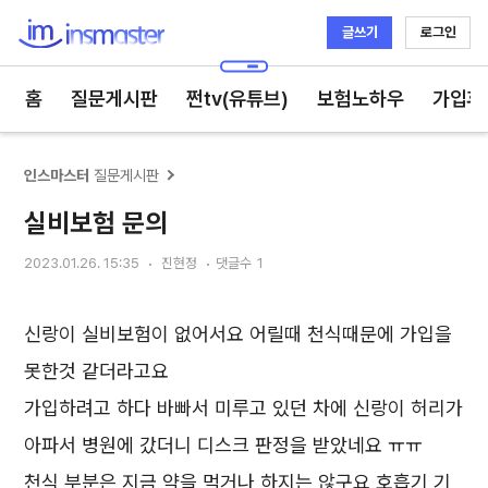
글쓰기
로그인
인스마스터
홈
질문게시판
쩐tv(유튜브)
보험노하우
가입후
인스마스터
질문게시판
실비보험 문의
2023.01.26. 15:35
진현정
댓글수
1
신랑이 실비보험이 없어서요 어릴때 천식때문에 가입을
못한것 같더라고요
가입하려고 하다 바빠서 미루고 있던 차에 신랑이 허리가
아파서 병원에 갔더니 디스크 판정을 받았네요 ㅠㅠ
천식 부분은 지금 약을 먹거나 하지는 않구요 호흡기 기