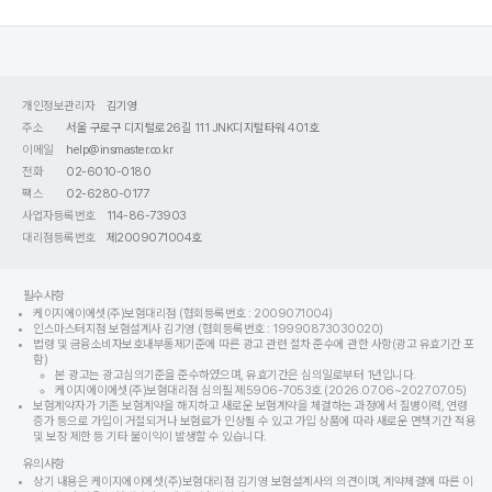
개인정보관리자
김기영
주소
서울 구로구 디지털로26길 111 JNK디지털타워 401호
이메일
help@insmaster.co.kr
전화
02-6010-0180
팩스
02-6280-0177
사업자등록번호
114-86-73903
대리점등록번호
제2009071004호
필수사항
케이지에이에셋(주)보험대리점 (협회등록번호 : 2009071004)
인스마스터지점 보험설계사 김기영 (협회등록번호 : 19990873030020)
법령 및 금융소비자보호내부통제기준에 따른 광고 관련 절차 준수에 관한 사항(광고 유효기간 포
함)
본 광고는 광고심의기준을 준수하였으며, 유효기간은 심의일로부터 1년입니다.
케이지에이에셋(주)보험대리점 심의필 제5906-7053호 (2026.07.06~2027.07.05)
보험계약자가 기존 보험계약을 해지하고 새로운 보험계약을 체결하는 과정에서 질병이력, 연령
증가 등으로 가입이 거절되거나 보험료가 인상될 수 있고 가입 상품에 따라 새로운 면책기간 적용
및 보장 제한 등 기타 불이익이 발생할 수 있습니다.
유의사항
상기 내용은 케이지에이에셋(주)보험대리점 김기영 보험설계사의 의견이며, 계약체결에 따른 이