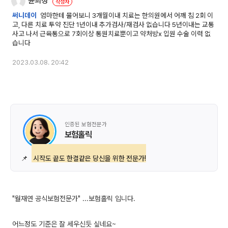
윤희정
써니데이
엄마한테 물어보니 3개월이내 치료는 한의원에서 어깨 침 2회 이
고, 다른 치료 투약 진단 1년이내 추가검사/재검사 없습니다 5년이내는 교통
사고 나서 근육통으로 7회이상 통원치료뿐이고 약처방x 입원 수술 이력 없
습니다
2023.03.08. 20:42
인증된 보험전문가
보험홀릭
📌
시작도 끝도 한결같은 당신을 위한 전문가!
"월재연 공식보험전문가" ...보험홀릭 입니다.
어느정도 기준은 잘 세우신듯 싶네요~