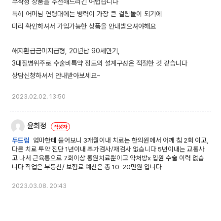
무작정 상품을 추천해드리긴 어렵습니다
특히 어머님 연령대에는 병력이 가장 큰 걸림돌이 되기에
미리 확인하셔서 가입가능한 상품을 안내받으셔야해요
해지환급금미지급형, 20년납 90세만기,
3대질병위주로 수술비특약 정도의 설계구성은 적절한 것 같습니다
2023.02.02. 13:50
윤희정
두드림
엄마한테 물어보니 3개월이내 치료는 한의원에서 어깨 침 2회 이고,
다른 치료 투약 진단 1년이내 추가검사/재검사 없습니다 5년이내는 교통사
고 나서 근육통으로 7회이상 통원치료뿐이고 약처방x 입원 수술 이력 없습
니다 직업은 부동산/ 보험료 예산은 총 10-20만원 입니다
2023.03.08. 20:43