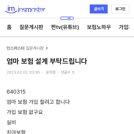
글쓰기
로그인
인스마스터
홈
질문게시판
쩐tv(유튜브)
보험노하우
가입후
인스마스터
질문게시판
엄마 보험 설계 부탁드립니다
2023.02.02. 03:36
윤희정
댓글수
5
640315
엄마 보험 가입 할려고 합니다
가입 보험 없구요
실비
치아보험