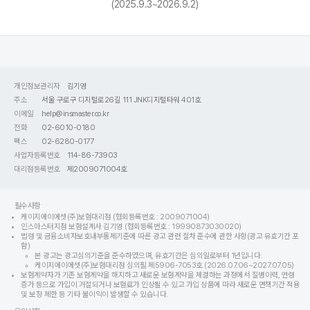
(2025.9.3~2026.9.2)
개인정보관리자
김기영
주소
서울 구로구 디지털로26길 111 JNK디지털타워 401호
이메일
help@insmaster.co.kr
전화
02-6010-0180
팩스
02-6280-0177
사업자등록번호
114-86-73903
대리점등록번호
제2009071004호
필수사항
케이지에이에셋(주)보험대리점 (협회등록번호 : 2009071004)
인스마스터지점 보험설계사 김기영 (협회등록번호 : 19990873030020)
법령 및 금융소비자보호내부통제기준에 따른 광고 관련 절차 준수에 관한 사항(광고 유효기간 포
함)
본 광고는 광고심의기준을 준수하였으며, 유효기간은 심의일로부터 1년입니다.
케이지에이에셋(주)보험대리점 심의필 제5906-7053호 (2026.07.06~2027.07.05)
보험계약자가 기존 보험계약을 해지하고 새로운 보험계약을 체결하는 과정에서 질병이력, 연령
증가 등으로 가입이 거절되거나 보험료가 인상될 수 있고 가입 상품에 따라 새로운 면책기간 적용
및 보장 제한 등 기타 불이익이 발생할 수 있습니다.