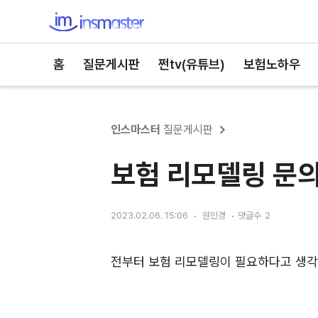
인스마스터
홈
질문게시판
쩐tv(유튜브)
보험노하우
인스마스터
질문게시판
보험 리모델링 문
2023.02.06. 15:06
원민경
댓글수
2
전부터 보험 리모델링이 필요하다고 생각