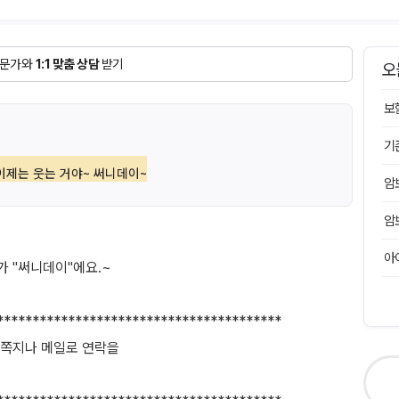
문가와
1:1 맞춤 상담
받기
오
보
기
이제는 웃는 거야~ 써니데이~
암
암
아
 "써니데이"에요.~
****************************************
쪽지나 메일로 연락을