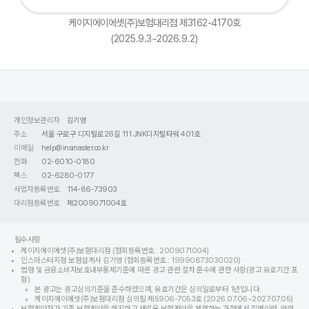
케이지에이에셋(주)보험대리점 제3162-4170호
(2025.9.3~2026.9.2)
개인정보관리자
김기영
주소
서울 구로구 디지털로26길 111 JNK디지털타워 401호
이메일
help@insmaster.co.kr
전화
02-6010-0180
팩스
02-6280-0177
사업자등록번호
114-86-73903
대리점등록번호
제2009071004호
필수사항
케이지에이에셋(주)보험대리점 (협회등록번호 : 2009071004)
인스마스터지점 보험설계사 김기영 (협회등록번호 : 19990873030020)
법령 및 금융소비자보호내부통제기준에 따른 광고 관련 절차 준수에 관한 사항(광고 유효기간 포
함)
본 광고는 광고심의기준을 준수하였으며, 유효기간은 심의일로부터 1년입니다.
케이지에이에셋(주)보험대리점 심의필 제5906-7053호 (2026.07.06~2027.07.05)
보험계약자가 기존 보험계약을 해지하고 새로운 보험계약을 체결하는 과정에서 질병이력, 연령