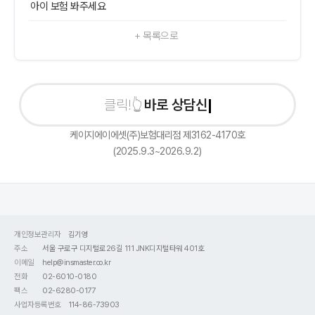
아이 보험 봐주세요
+ 목록으로
바로 상담신청하기
케이지에이에셋(주)보험대리점 제3162-4170호
(2025.9.3~2026.9.2)
개인정보관리자
김기영
주소
서울 구로구 디지털로26길 111 JNK디지털타워 401호
이메일
help@insmaster.co.kr
전화
02-6010-0180
팩스
02-6280-0177
사업자등록번호
114-86-73903